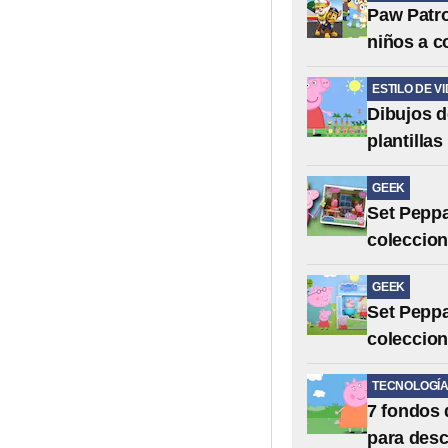
Paw Patro
niños a c
ESTILO DE V
Dibujos d
plantilla
GEEK
Set Peppa
coleccion
GEEK
Set Peppa
coleccion
TECNOLOGÍ
7 fondos 
para desc