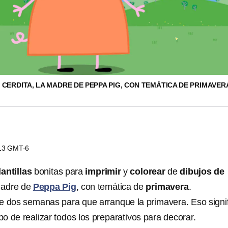
CERDITA, LA MADRE DE PEPPA PIG, CON TEMÁTICA DE PRIMAVER
:13 GMT-6
antillas
bonitas para
imprimir
y
colorear
de
dibujos de
madre de
Peppa Pig
, con temática de
primavera
.
 dos semanas para que arranque la primavera. Eso signi
o de realizar todos los preparativos para decorar.