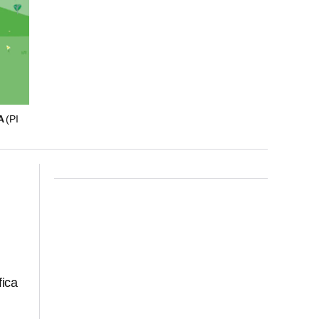
A
(PI
fica