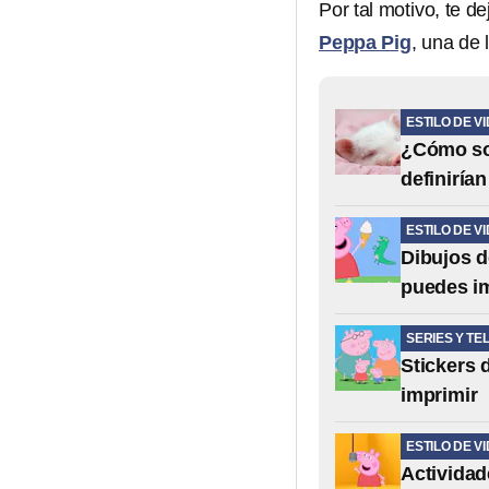
Por tal motivo, te 
Peppa Pig
, una de 
ESTILO DE V
¿Cómo so
definiría
ESTILO DE V
Dibujos d
puedes i
SERIES Y TE
Stickers 
imprimir
ESTILO DE V
Actividad