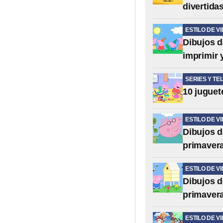
divertida
ESTILO DE V
Dibujos d
imprimir 
SERIES Y TE
10 juguet
ESTILO DE V
Dibujos d
primavera
ESTILO DE V
Dibujos d
primavera
ESTILO DE V