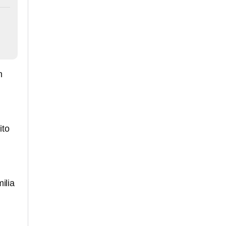
n
ito
ilia