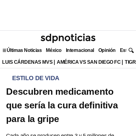
Últimas Noticias
México
Internacional
Opinión
Estilo 
LUIS CÁRDENAS MVS
AMÉRICA VS SAN DIEGO FC
TIG
ESTILO DE VIDA
Descubren medicamento
que sería la cura definitiva
para la gripe
Cada año se producen entre 3 y 5 millones de