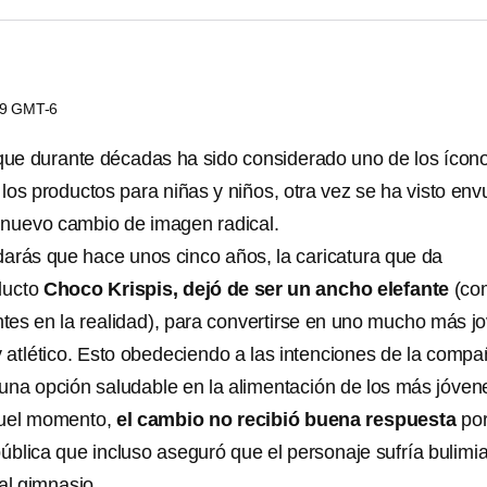
:59 GMT-6
 que durante décadas ha sido considerado uno de los ícon
os productos para niñas y niños, otra vez se ha visto env
 nuevo cambio de imagen radical.
rás que hace unos cinco años, la caricatura que da
ducto
Choco Krispis, dejó de ser un ancho elefante
(co
ntes en la realidad), para convertirse en uno mucho más j
 atlético. Esto obedeciendo a las intenciones de la compa
na opción saludable en la alimentación de los más jóven
quel momento,
el cambio no recibió buena respuesta
po
pública que incluso aseguró que el personaje sufría bulimia
 al gimnasio.