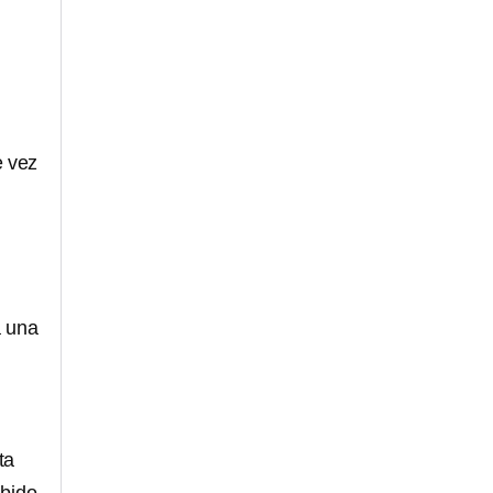
e vez
a una
ta