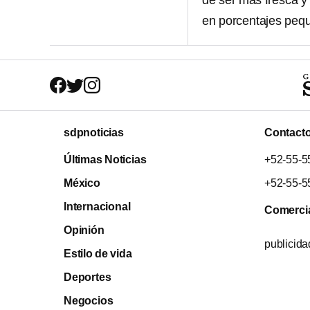
de ser más fresca y
en porcentajes pequ
sdpnoticias
Contact
Últimas Noticias
+52-55-5
México
+52-55-5
Internacional
Comerci
Opinión
publicid
Estilo de vida
Deportes
Negocios