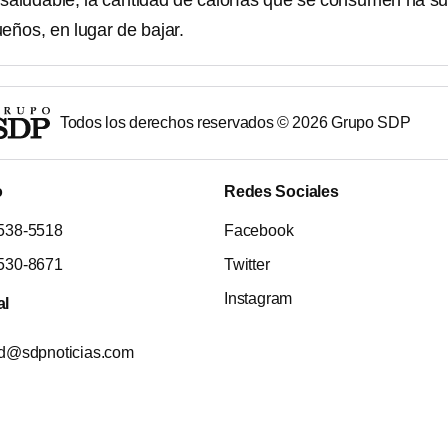
 saludable, la cantidad de calorías que se consumen ha s
eños, en lugar de bajar.
Todos los derechos reservados ©
2026
Grupo SDP
o
Redes Sociales
538-5518
Facebook
530-8671
Twitter
Instagram
al
ad@sdpnoticias.com