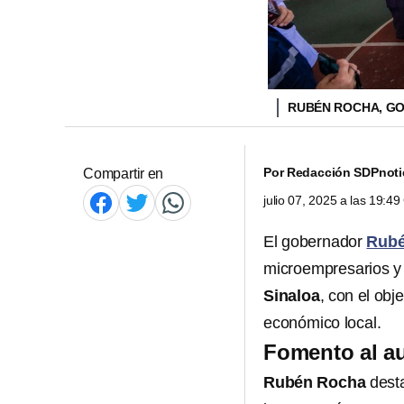
RUBÉN ROCHA, G
Por
Redacción SDPnoti
Compartir en
julio 07, 2025 a las 19:4
El gobernador
Rubé
microempresarios 
Sinaloa
, con el obj
económico local.
Fomento al au
Rubén Rocha
desta