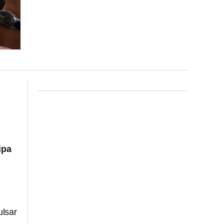
ipa
ulsar