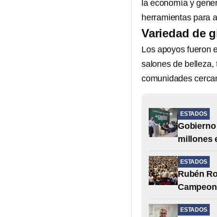
la economía y genera
herramientas para a
Variedad de g
Los apoyos fueron e
salones de belleza, 
comunidades cerca
ESTADOS
Gobierno 
millones 
ESTADOS
Rubén Ro
Campeona
ESTADOS