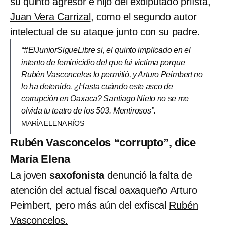
su quinto agresor e hijo del exdiputado priísta,
Juan Vera Carrizal
, como el segundo autor
intelectual de su ataque junto con su padre.
“#ElJuniorSigueLibre si, el quinto implicado en el
intento de feminicidio del que fui víctima porque
Rubén Vasconcelos lo permitió, y Arturo Peimbert no
lo ha detenido. ¿Hasta cuándo este asco de
corrupción en Oaxaca? Santiago Nieto no se me
olvida tu teatro de los 503. Mentirosos”.
MARÍA ELENA RÍOS
Rubén Vasconcelos “corrupto”, dice
María Elena
La joven
saxofonista
denunció la falta de
atención del actual fiscal oaxaqueño Arturo
Peimbert, pero más aún del exfiscal
Rubén
Vasconcelos.