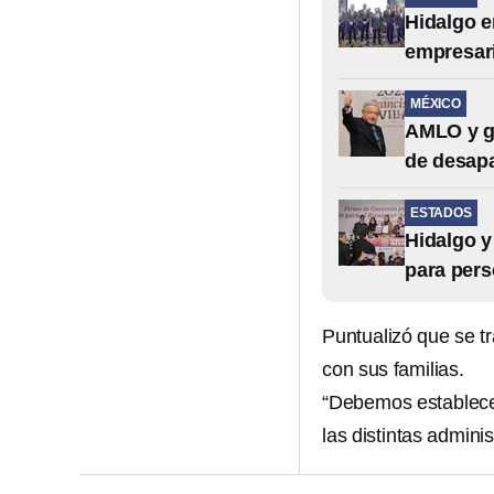
Hidalgo e
empresari
MÉXICO
AMLO y g
de desap
ESTADOS
Hidalgo y
para per
Puntualizó que se tr
con sus familias.
“Debemos establecer 
las distintas adminis