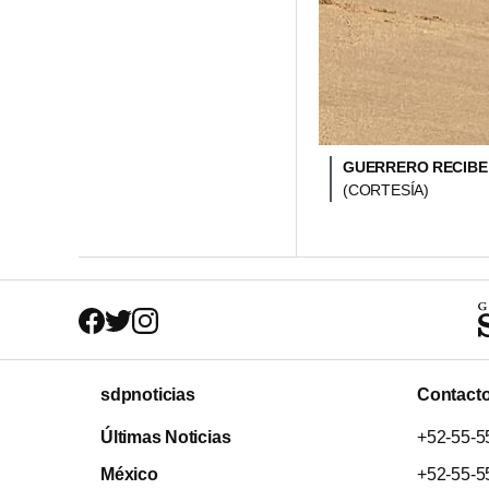
GUERRERO RECIBE 
(CORTESÍA)
sdpnoticias
Contact
Últimas Noticias
+52-55-5
México
+52-55-5