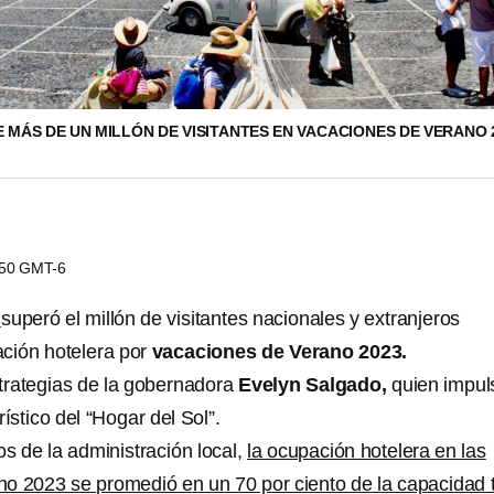
 MÁS DE UN MILLÓN DE VISITANTES EN VACACIONES DE VERANO 
1:50 GMT-6
o
superó el millón de visitantes nacionales y extranjeros
ción hotelera por
vacaciones de Verano 2023.
strategias de la gobernadora
Evelyn Salgado,
quien impul
stico del “Hogar del Sol”.
s de la administración local,
la ocupación hotelera en las
o 2023 se promedió en un 70 por ciento de la capacidad t