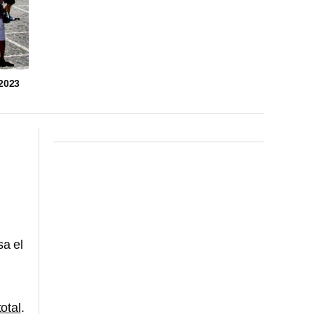
2023
sa el
otal
.