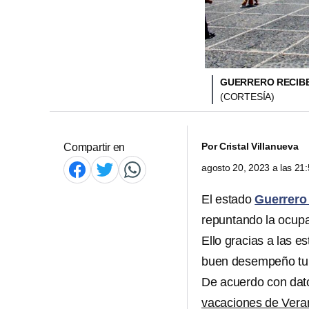
GUERRERO RECIBE
(CORTESÍA)
Por
Cristal Villanueva
Compartir en
agosto 20, 2023 a las 2
El estado
Guerrer
repuntando la ocupa
Ello gracias a las e
buen desempeño turí
De acuerdo con dato
vacaciones de Veran