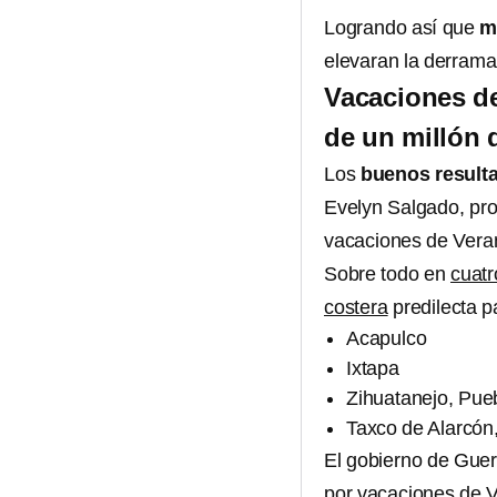
Logrando así que
m
elevaran la derram
Vacaciones de
de un millón d
Los
buenos resulta
Evelyn Salgado, pro
vacaciones de Veran
Sobre todo en
cuatr
costera
predilecta p
Acapulco
Ixtapa
Zihuatanejo, Pue
Taxco de Alarcón
El gobierno de Guer
por vacaciones de 