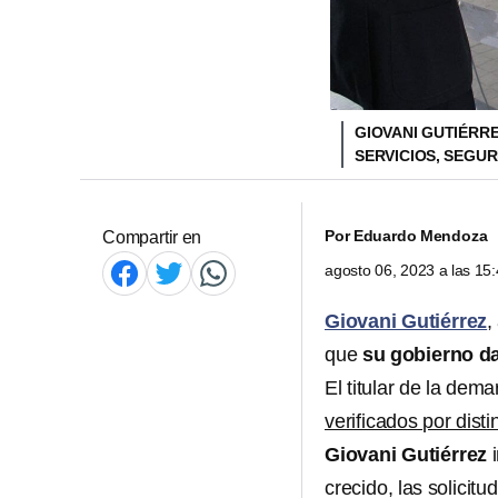
GIOVANI GUTIÉRR
SERVICIOS, SEGU
Por
Eduardo Mendoza
Compartir en
agosto 06, 2023 a las 1
Giovani Gutiérrez
,
que
su gobierno da
El titular de la dem
verificados por dis
Giovani Gutiérrez
i
crecido, las solicit