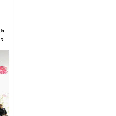
la
 y