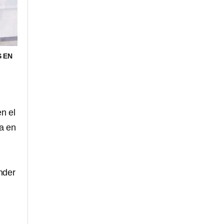
 EN
en el
da en
nder