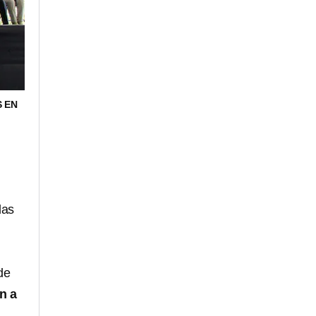
 EN
das
de
n a