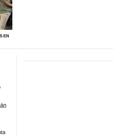
S EN
o
tán
nta