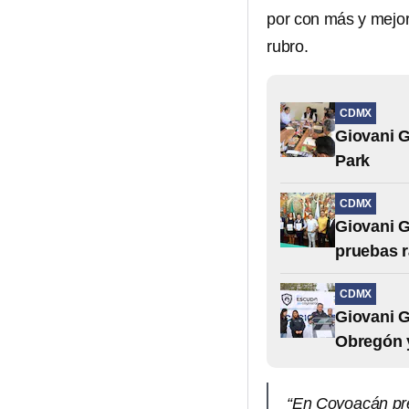
por con más y mejor
rubro.
CDMX
Giovani G
Park
CDMX
Giovani G
pruebas r
CDMX
Giovani G
Obregón y
“En Coyoacán pr