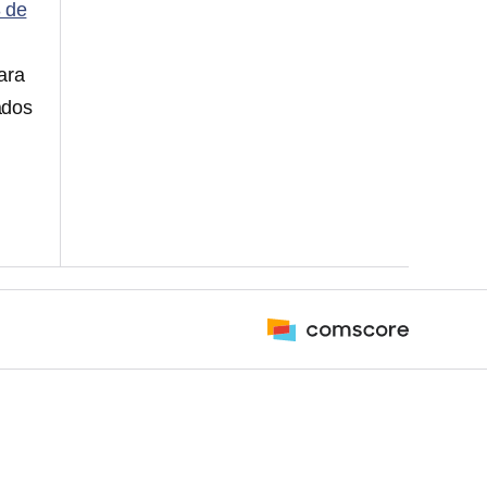
3 de
ara
ados