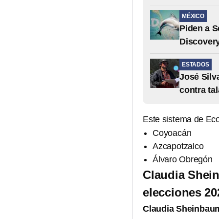
MÉXICO
Piden a S
Discovery
ESTADOS
José Silv
contra tal
Este sistema de Eco
Coyoacán
Azcapotzalco
Álvaro Obregón
Claudia Shein
elecciones 20
Claudia Sheinbau