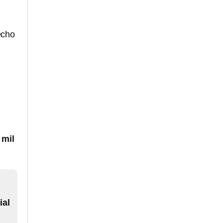
echo
 mil
ial