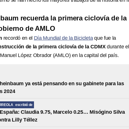
erno se han hecho los mayores trabajos de la historia en f
baum recuerda la primera ciclovía de la
obierno de AMLO
m
recordó en el
Día Mundial de la Bicicleta
que fue la
strucción de la primera ciclovía de la CDMX
durante e
Manuel López Obrador (AMLO) en la capital del país.
heinbaum ya está pensando en su gabinete para las
s 2024
RREOLA
escribió de
España: Claudia 9.75, Marcelo 0.25… Misógino Silva
ntra Lilly Téllez