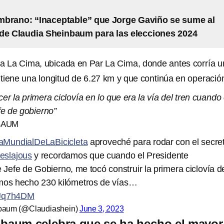
brano: “Inaceptable” que Jorge Gaviño se sume al
de Claudia Sheinbaum para las elecciones 2024
ovía La Cima, ubicada en Par La Cima, donde antes corría u
 tiene una longitud de 6.27 km y que continúa en operació
er la primera ciclovía en lo que era la vía del tren cuando 
fe de gobierno”
BAUM
aMundialDeLaBicicleta
aproveché para rodar con el secret
eslajous
y recordamos que cuando el Presidente
 Jefe de Gobierno, me tocó construir la primera ciclovía d
emos hecho 230 kilómetros de vías…
XJq7h4DM
nbaum (@Claudiashein)
June 3, 2023
nbaum celebra que se ha hecho el mayor