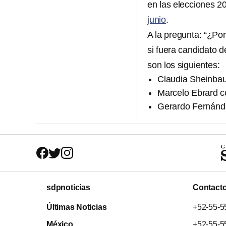
en las elecciones 2
junio
.
A la pregunta: “¿Por
si fuera candidato 
son los siguientes:
Claudia Sheinbau
Marcelo Ebrard c
Gerardo Fernánde
sdpnoticias
Contact
Últimas Noticias
+52-55-5
México
+52-55-5