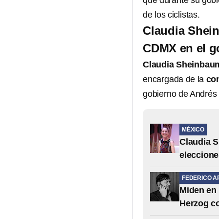
que durante su gobi
de los ciclistas.
Claudia Shein
CDMX en el g
Claudia Sheinbau
encargada de la
con
gobierno de Andrés 
MÉXICO
Claudia S
eleccione
FEDERICO A
Miden en 
Herzog co