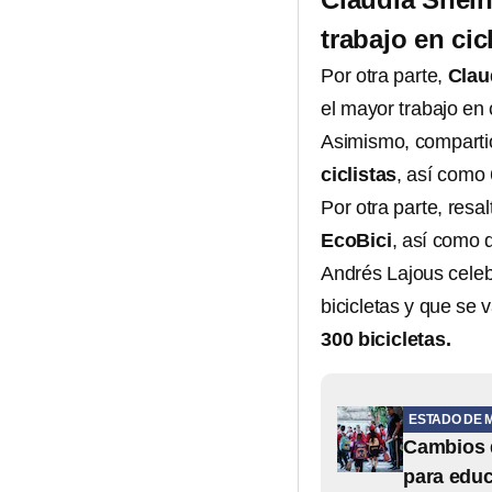
trabajo en cic
Por otra parte,
Clau
el mayor trabajo en 
Asimismo, comparti
ciclistas
, así como 
Por otra parte, resa
EcoBici
, así como 
Andrés Lajous celeb
bicicletas y que se 
300 bicicletas.
ESTADO DE 
Cambios d
para educ