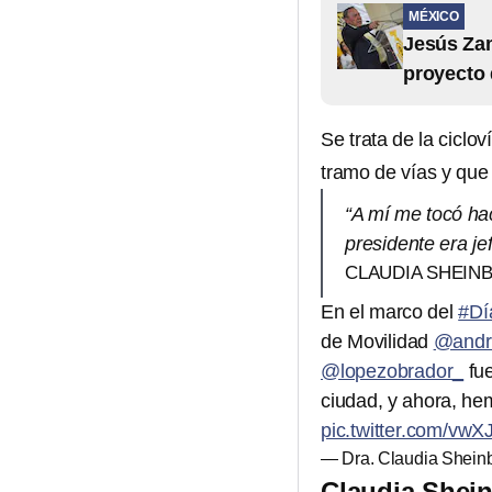
MÉXICO
Jesús Zam
proyecto 
Se trata de la cicl
tramo de vías y que
“A mí me tocó hac
presidente era je
CLAUDIA SHEIN
En el marco del
#Dí
de Movilidad
@andr
@lopezobrador_
fue
ciudad, y ahora, h
pic.twitter.com/vw
— Dra. Claudia Shei
Claudia Shei