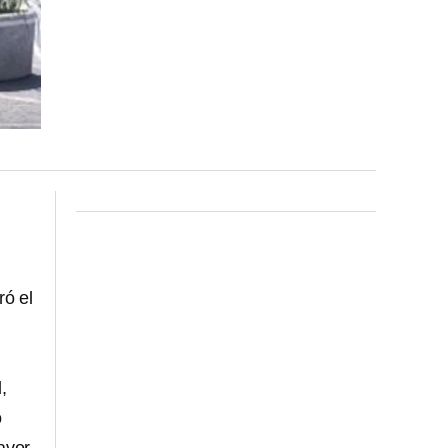
ró el
,
ó