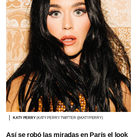
KATY PERRY
(KATY PERRY TWITTER @KATYPERRY)
Así se robó las miradas en París el look