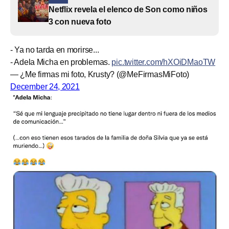
Netflix revela el elenco de Son como niños
3 con nueva foto
- Ya no tarda en morirse...
- Adela Micha en problemas.
pic.twitter.com/hXOiDMaoTW
— ¿Me firmas mi foto, Krusty? (@MeFirmasMiFoto)
December 24, 2021