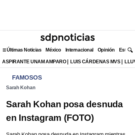
Últimas Noticias
México
Internacional
Opinión
Estilo 
ASPIRANTE UNAM AMPARO
LUIS CÁRDENAS MVS
LLU
FAMOSOS
Sarah Kohan
Sarah Kohan posa desnuda
en Instagram (FOTO)
Sarah Kohan posa desnuda en Instagram mientras