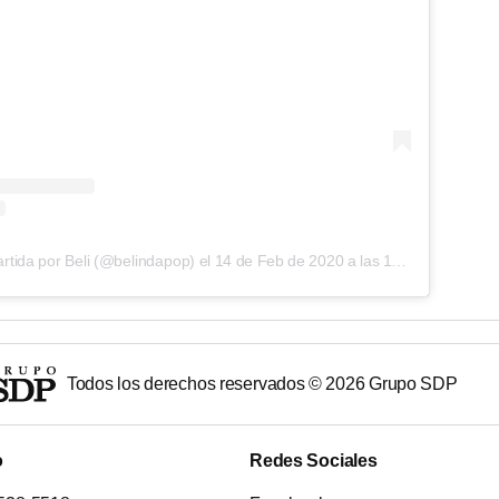
rtida por Beli (@belindapop)
el
14 de Feb de 2020 a las 11:37 PST
Todos los derechos reservados ©
2026
Grupo SDP
o
Redes Sociales