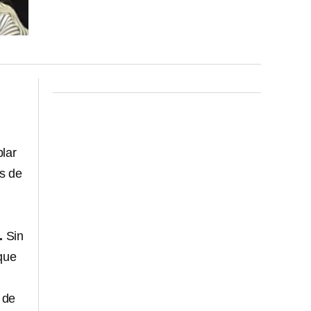
lar
os de
.
Sin
que
 de