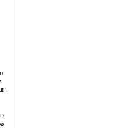
on
s
!!”,
ue
as