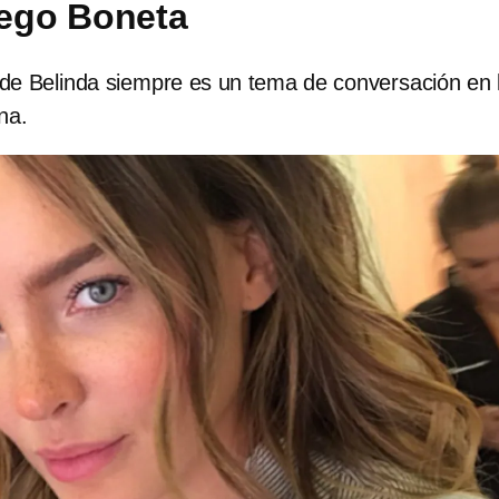
iego Boneta
de Belinda siempre es un tema de conversación en 
na.