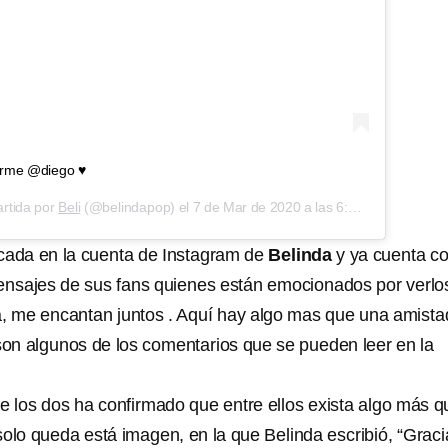
erme @diego ♥️
rtida por
Beli
(@belindapop) el
7 de Mar de 2020 a las 6:35 PST
cada en la cuenta de Instagram de
Belinda
y ya cuenta c
mensajes de sus fans quienes están emocionados por verlo
a, me encantan juntos . Aquí hay algo mas que una amistad
 son algunos de los comentarios que se pueden leer en la
 los dos ha confirmado que entre ellos exista algo más q
solo queda está imagen, en la que Belinda escribió, “Graci