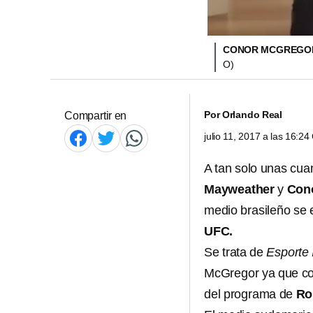
CONOR MCGREGOR
O)
Por
Orlando Real
Compartir en
julio 11, 2017 a las 16:2
A tan solo unas cua
Mayweather
y
Con
medio brasileño se e
UFC.
Se trata de
Esporte I
McGregor ya que co
del programa de
Ro