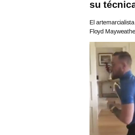
su técnic
El artemarcialis
Floyd Mayweather