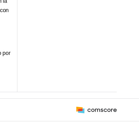
 la
 con
 por