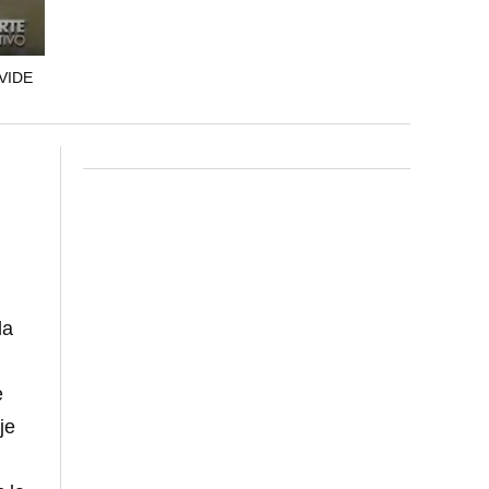
VIDE
la
e
je