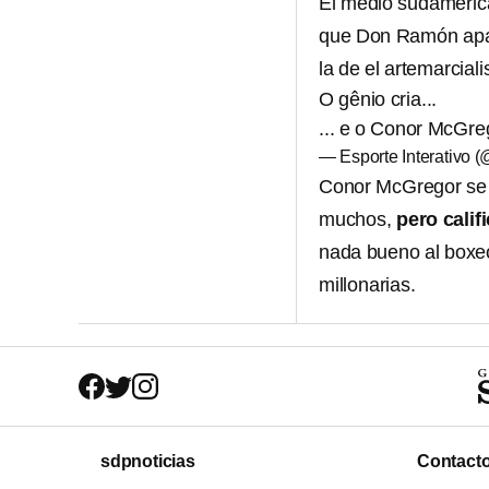
El medio sudamerica
que Don Ramón apar
la de el artemarcial
O gênio cria...
... e o Conor McGre
— Esporte Interativo 
Conor McGregor se 
muchos,
pero calif
nada bueno al boxeo
millonarias.
sdpnoticias
Contact