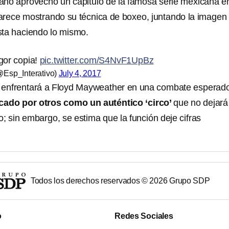
no aprovechó un capitulo de la famosa serie mexicana en
ece mostrando su técnica de boxeo, juntando la imagen
ista haciendo lo mismo.
gor copia!
pic.twitter.com/S4NvF1UpBz
(@Esp_Interativo)
July 4, 2017
enfrentará a Floyd Mayweather en una combate esperado
icado por otros como un auténtico ‘circo’
que no dejará
; sin embargo, se estima que la función deje cifras
Todos los derechos reservados ©
2026
Grupo SDP
o
Redes Sociales