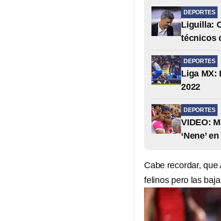
DEPORTES
Liguilla:
técnicos
DEPORTES
Liga MX: D
2022
DEPORTES
VIDEO: Ma
‘Nene’ en
Cabe recordar, que A
felinos pero las baj