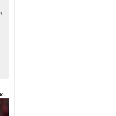
n
do.