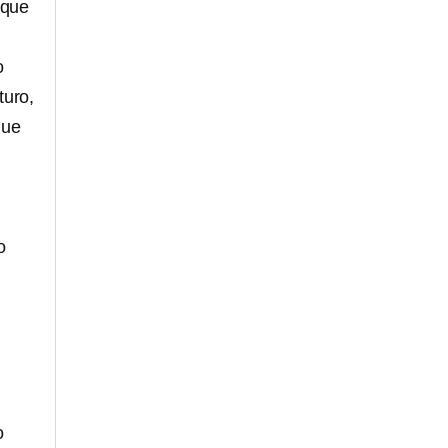
 que
o
turo,
que
o
o