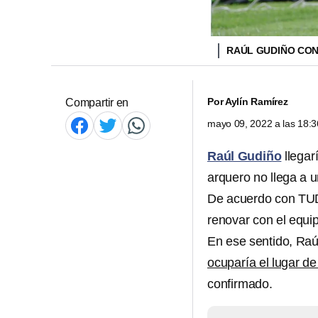
RAÚL GUDIÑO CON
Por
Aylín Ramírez
Compartir en
mayo 09, 2022 a las 18:
Raúl Gudiño
llegar
arquero no llega a u
De acuerdo con TUDN
renovar con el equi
En ese sentido, Raúl
ocuparía el lugar de
confirmado.