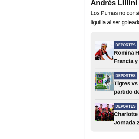
Andrés Lillin
Los Pumas no consi
liguilla al ser golea
DEPORTES
Romina Hi
Francia y
DEPORTES
Tigres vs
partido d
DEPORTES
Charlotte
Jornada 2