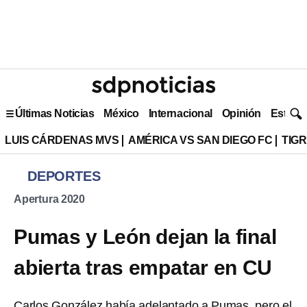
Últimas Noticias
México
Internacional
Opinión
Estilo 
LUIS CÁRDENAS MVS
AMÉRICA VS SAN DIEGO FC
TIG
DEPORTES
Apertura 2020
Pumas y León dejan la final
abierta tras empatar en CU
Carlos González había adelantado a Pumas, pero el