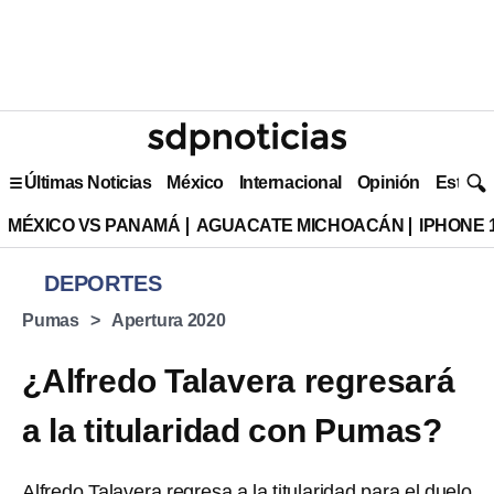
Últimas Noticias
México
Internacional
Opinión
Estilo 
MÉXICO VS PANAMÁ
AGUACATE MICHOACÁN
IPHONE 
DEPORTES
Pumas
Apertura 2020
¿Alfredo Talavera regresará
a la titularidad con Pumas?
Alfredo Talavera regresa a la titularidad para el duelo