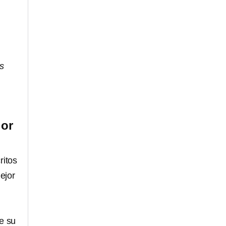
s
jor
ritos
ejor
e su