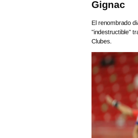
Gignac
El renombrado dia
"indestructible" t
Clubes.