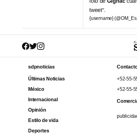
foto de
Gignac
cuan
tweet".
{username} (@OM_Es
sdpnoticias
Contact
Últimas Noticias
+52-55-5
México
+52-55-5
Internacional
Comerci
Opinión
publicid
Estilo de vida
Deportes