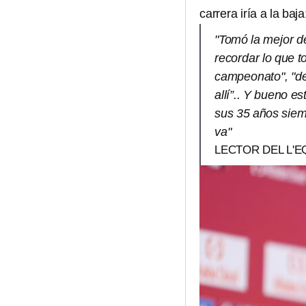
carrera iría a la baj
"Tomó la mejor dec
recordar lo que t
campeonato", "des
allí”.. Y bueno e
sus 35 años siem
va"
LECTOR DEL L'E