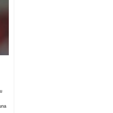
su
 una