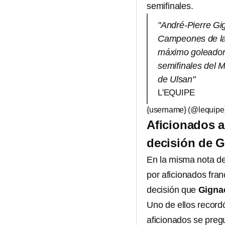
semifinales.
"André-Pierre Gig
Campeones de la 
máximo goleador 
semifinales del M
de Ulsan"
L'EQUIPE
{username} (@lequipe
Aficionados a
decisión de 
En la misma nota d
por aficionados fra
decisión que
Gigna
Uno de ellos recordó
aficionados se pre