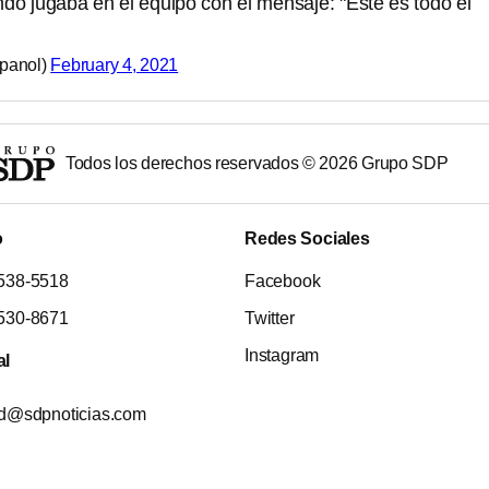
do jugaba en el equipo con el mensaje: "Este es todo el
panol)
February 4, 2021
Todos los derechos reservados ©
2026
Grupo SDP
o
Redes Sociales
538-5518
Facebook
530-8671
Twitter
Instagram
al
ad@sdpnoticias.com