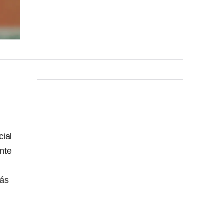
ial
nte
más