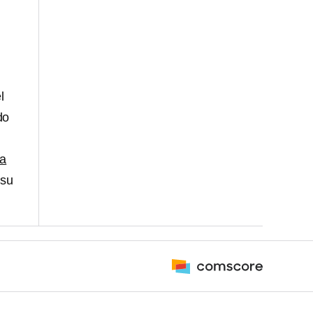
l
do
ra
 su