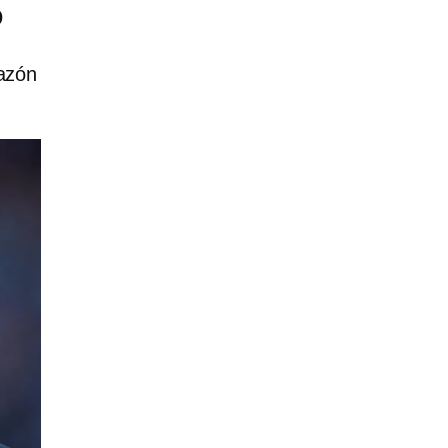
o
razón