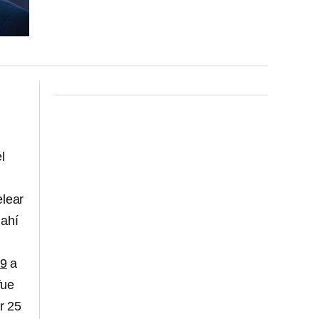
l
elear
 ahí
19
a
fue
r 25