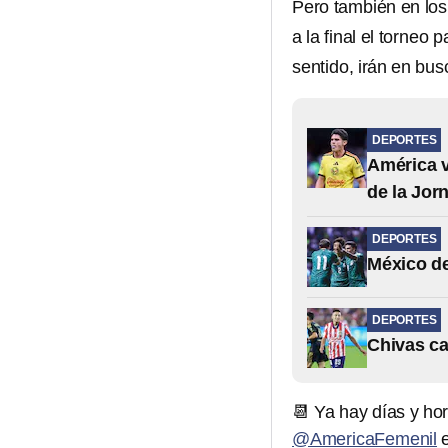
Pero también en los 
a la final el torneo
sentido, irán en bu
DEPORTES
América v
de la Jor
DEPORTES
México de
DEPORTES
Chivas ca
📆 Ya hay días y hor
@AmericaFemenil
e