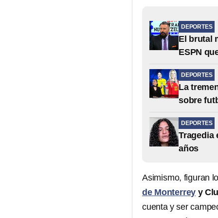
DEPORTES
El brutal
ESPN que 
DEPORTES
La tremen
sobre fut
DEPORTES
Tragedia 
años
Asimismo, figuran 
de Monterrey
y Cl
cuenta y ser campe