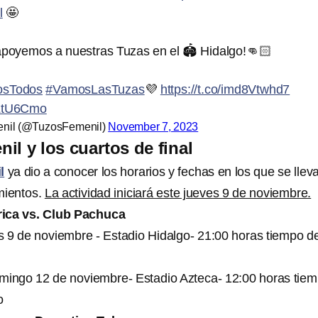
l
🤩
apoyemos a nuestras Tuzas en el 🏟️ Hidalgo!👊🏻
sTodos
#VamosLasTuzas
💜
https://t.co/imd8Vtwhd7
5LtU6Cmo
nil (@TuzosFemenil)
November 7, 2023
il y los cuartos de final
l
ya dio a conocer los horarios y fechas en los que se llev
mientos.
La actividad iniciará este jueves 9 de noviembre.
rica vs. Club Pachuca
s 9 de noviembre - Estadio Hidalgo- 21:00 horas tiempo de
mingo 12 de noviembre- Estadio Azteca- 12:00 horas tie
o