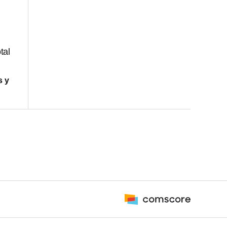
tal
s y