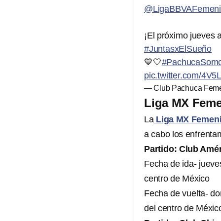
@LigaBBVAFemeni
¡El próximo jueves 
#JuntasxElSueño
💙🤍
#PachucaSomo
pic.twitter.com/4V
— Club Pachuca Feme
Liga MX Femen
La
Liga MX Femeni
a cabo los enfrenta
Partido: Club Amé
Fecha de ida- jueve
centro de México
Fecha de vuelta- do
del centro de Méxic