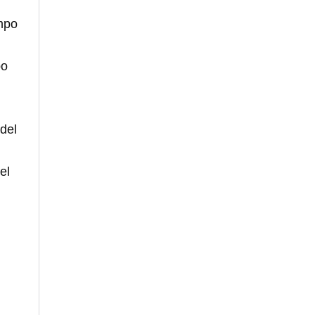
empo
po
del
el