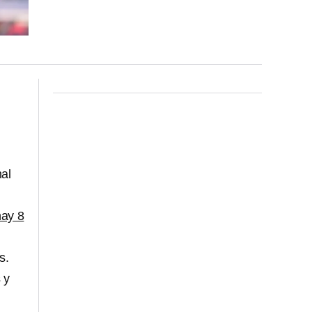
nal
hay 8
s.
 y