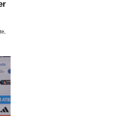
er
te,