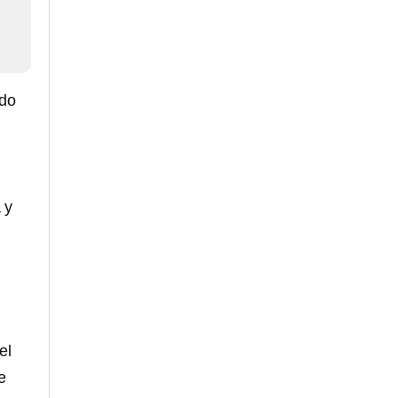
ido
 y
el
e