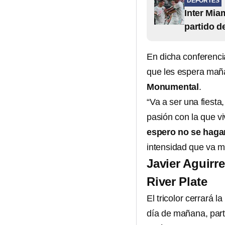
DEPORTES
Inter Mia
partido d
En dicha conferencia
que les espera maña
Monumental
.
“Va a ser una fiesta,
pasión con la que vi
espero no se haga
intensidad que va me
Javier Aguirre
River Plate
El tricolor cerrará 
día de mañana, part