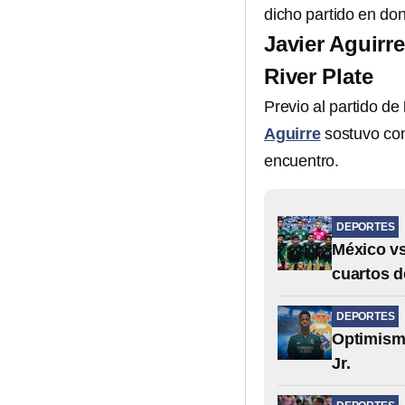
dicho partido en do
Javier Aguirre
River Plate
Previo al partido de
Aguirre
sostuvo con
encuentro.
DEPORTES
México vs
cuartos d
DEPORTES
Optimismo
Jr.