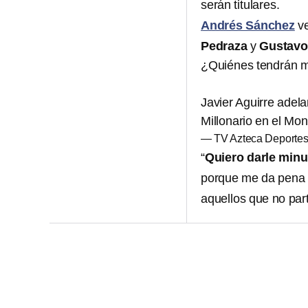
serán titulares.
Andrés Sánchez
ve
Pedraza
y
Gustavo
¿Quiénes tendrán m
Javier Aguirre adelan
Millonario en el Mo
— TV Azteca Deporte
“
Quiero darle minu
porque me da pena d
aquellos que no part