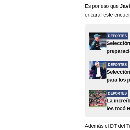
Es por eso que
Javi
encarar este encuen
DEPORTES
Selección
preparaci
DEPORTES
Selección
para los 
DEPORTES
La increí
les tocó 
Además el DT del Tr