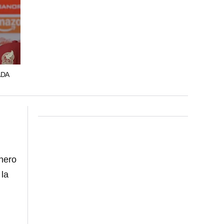
ADA
nero
 la