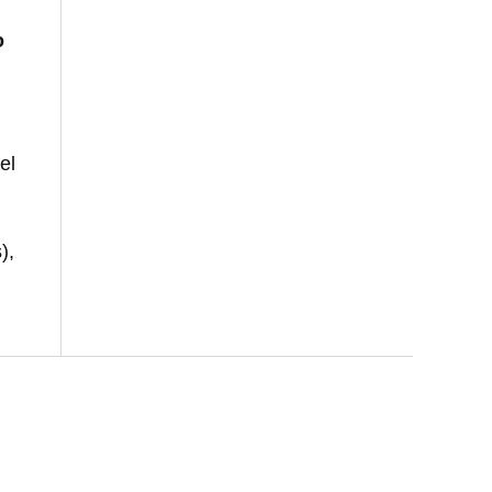
o
el
),