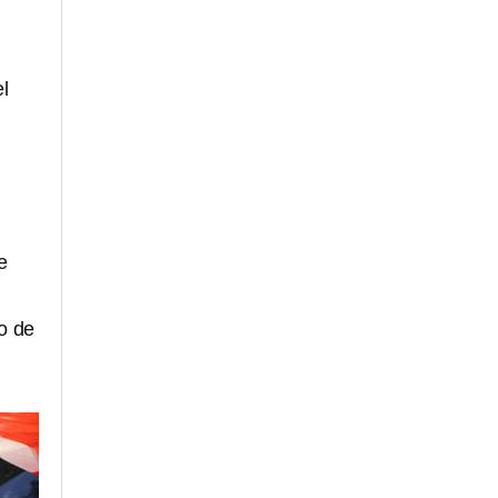
el
e
o de