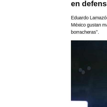
en defens
Eduardo Lamazón 
México gustan m
borracheras".