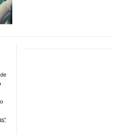
 de
o
mo
as"