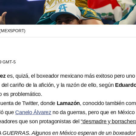
(MEXSPORT)
49 GMT-5
rez
es, quizá, el boxeador mexicano más exitoso pero uno
el cariño de la afición, y la razón de ello, según
Eduard
no es problemático.
cuenta de Twitter, donde
Lamazón
, conocido también co
aló que
Canelo Álvarez
no da guerras, pero que en México
eadores que son protagonistas del
"desmadre y borracher
GUERRAS. Algunos en México esperan de un boxeador