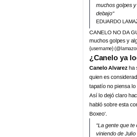
muchos golpes y 
debajo"
EDUARDO LAMA
CANELO NO DA GUE
muchos golpes y alg
{username} (@lamazon
¿Canelo ya l
Canelo Alvarez
ha 
quien es considerado
tapatío no piensa l
Así lo dejó claro h
habló sobre esta co
Boxeo'.
"La gente que te 
viniendo de Juli