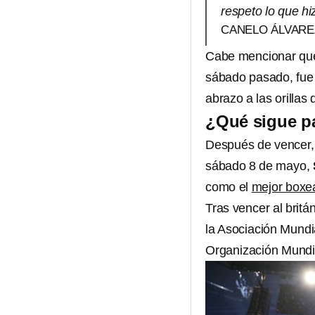
respeto lo que hi
CANELO ÁLVARE
Cabe mencionar que 
sábado pasado, fue 
abrazo a las orillas 
¿Qué sigue pa
Después de vencer,
sábado 8 de mayo,
como el
mejor boxead
Tras vencer al britá
la Asociación Mund
Organización Mund