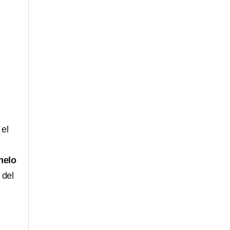
 el
nelo
 del