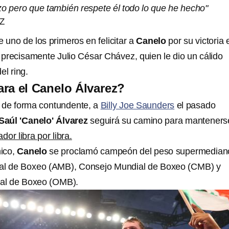
zo pero que también respete él todo lo que he hecho"
Z
uno de los primeros en felicitar a
Canelo
por su victoria 
precisamente Julio César Chávez, quien le dio un cálido
del ring.
ra el Canelo Álvarez?
 de forma contundente, a
Billy Joe Saunders
el pasado
Saúl 'Canelo' Álvarez
seguirá su camino para manteners
or libra por libra.
nico,
Canelo
se proclamó campeón del peso supermedian
ial de Boxeo (AMB), Consejo Mundial de Boxeo (CMB) y
ial de Boxeo (OMB).