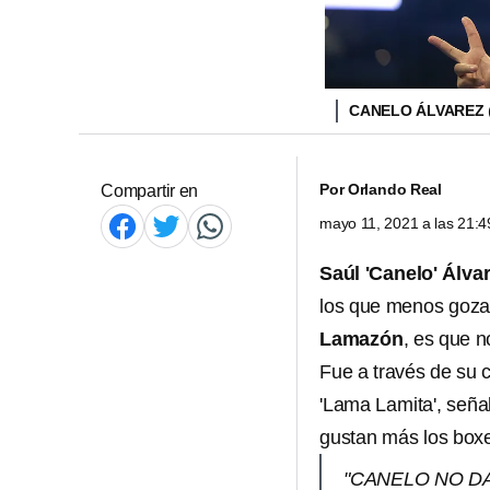
CANELO ÁLVAREZ
Por
Orlando Real
Compartir en
mayo 11, 2021 a las 21:
Saúl 'Canelo' Álva
los que menos goza d
Lamazón
, es que 
Fue a través de su 
'Lama Lamita', señ
gustan más los box
"CANELO NO DA 