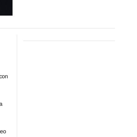
 con
 a
deo