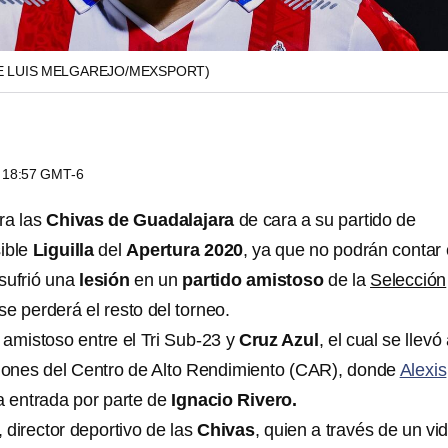
E LUIS MELGAREJO/MEXSPORT)
s 18:57 GMT-6
ra las
Chivas de Guadalajara
de cara a su partido de
ible
Liguilla
del
Apertura 2020
, ya que no podrán contar
 sufrió una
lesión
en un
partido amistoso
de la
Selección
se perderá el resto del torneo.
 amistoso entre el Tri Sub-23 y
Cruz Azul
, el cual se llevó
ciones del Centro de Alto Rendimiento (CAR), donde
Alexis
a entrada por parte de
Ignacio Rivero.
, director deportivo de las
Chivas
, quien a través de un vi