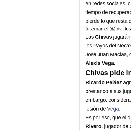
en redes sociales, 
tiempo de recupera
pierde lo que resta 
{username} (@Invict
Las
Chivas
jugarán 
los Rayos del Necax
José Juan Macías, q
Alexis Vega.
Chivas pide i
Ricardo Peláez
agr
prestando a sus jug
embargo, consideran
lesión de
Vega.
Es por eso, que el d
Rivero
, jugador de 