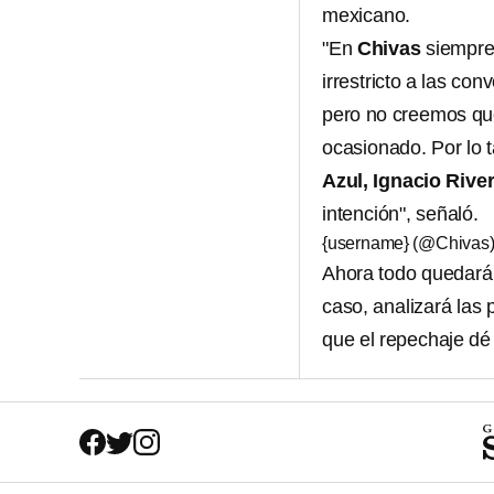
mexicano.
"En
Chivas
siempre
irrestricto a las co
pero no creemos que
ocasionado. Por lo t
Azul, Ignacio Rive
intención", señaló.
{username} (@Chivas
Ahora todo quedará
caso, analizará las 
que el repechaje dé 