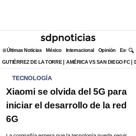
Últimas Noticias
México
Internacional
Opinión
Estilo 
GUTIÉRREZ DE LA TORRE
AMÉRICA VS SAN DIEGO FC
TECNOLOGÍA
Xiaomi se olvida del 5G para
iniciar el desarrollo de la red
6G
La compañía espera que la tecnología pueda servir