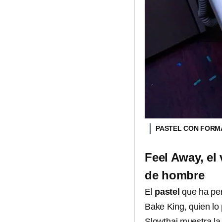
PASTEL CON FORM
Feel Away, el
de hombre
El
pastel
que ha per
Bake King, quien lo
Slowthai
muestra la 