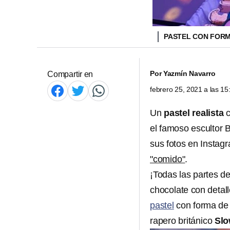
PASTEL CON FOR
Por
Yazmín Navarro
Compartir en
febrero 25, 2021 a las 1
Un
pastel
realista
el famoso escultor
sus fotos en Instag
"comido"
.
¡Todas las partes d
chocolate con detall
pastel
con forma de 
rapero británico
Slo