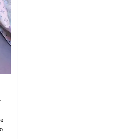
a
he
ro