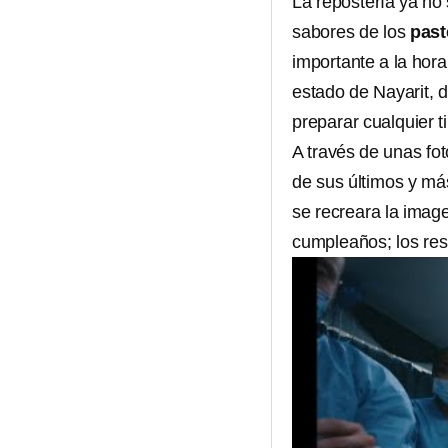
La repostería ya no s
sabores de los
past
importante a la hora
estado de Nayarit, 
preparar cualquier 
A través de unas fot
de sus últimos y más
se recreara la imag
cumpleaños; los res