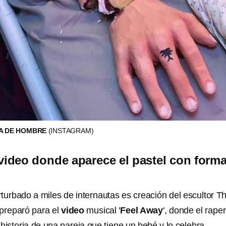
A DE HOMBRE
(INSTAGRAM)
 video donde aparece el pastel con form
turbado a miles de internautas es creación del escultor T
 preparó para el
video
musical '
Feel Away
', donde el rape
historia de una pareja que tiene un bebé y lo celebra