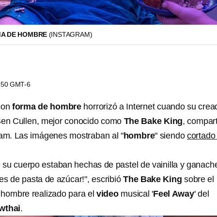
MA DE HOMBRE
(INSTAGRAM)
5:50 GMT-6
con
forma de hombre
horrorizó a Internet cuando su crea
 Ben Cullen, mejor conocido como
The Bake King
, compart
ram. Las imágenes mostraban al "
hombre
" siendo
cortado
e su cuerpo estaban hechas de pastel de vainilla y ganach
es de pasta de azúcar!", escribió
The Bake King
sobre el
hombre realizado para el
video
musical '
Feel Away
' del
wthai
.