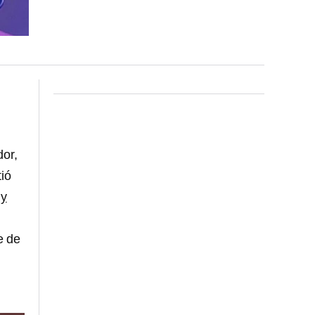
dor,
ió
 y
e de