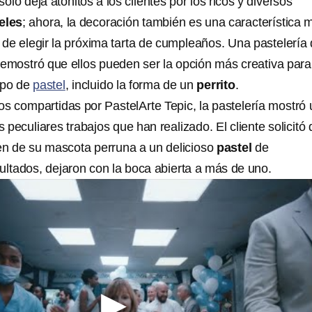
olo deja atónitos a los clientes por los ricos y diversos
eles
; ahora, la decoración también es una característica 
 de elegir la próxima tarta de cumpleaños. Una pastelería 
demostró que ellos pueden ser la opción más creativa para
tipo de
pastel
, incluido la forma de un
perrito
.
os compartidas por PastelArte Tepic, la pastelería mostró
 peculiares trabajos que han realizado. El cliente solicitó
en de su mascota perruna a un delicioso
pastel
de
ultados, dejaron con la boca abierta a más de uno.