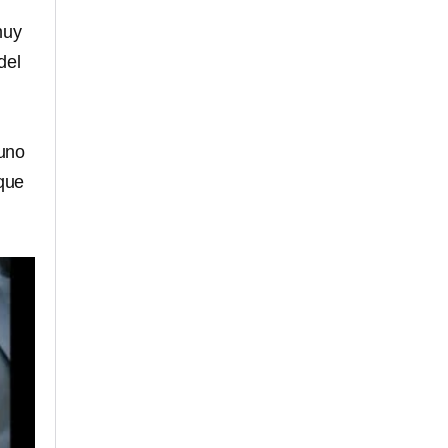
muy
del
 uno
 que