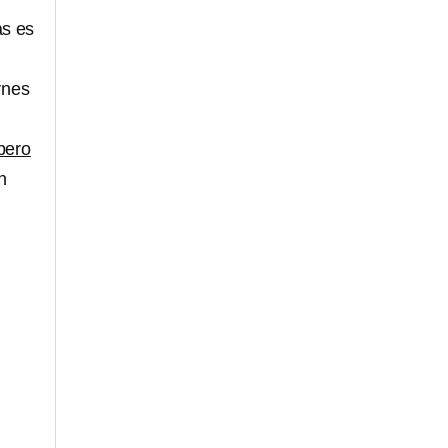
as es
rnes
 pero
n