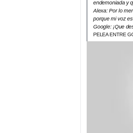
endemoniada y qu
Alexa: Por lo me
porque mi voz es 
Google: ¡Que des
PELEA ENTRE GO