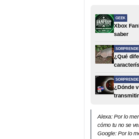
GEEK
Xbox FanF
saber
SORPRENDE
¿Qué dife
caracterí
SORPRENDE
¿Dónde ve
transmiti
Alexa: Por lo me
cómo tu no se ve
Google: Por lo m