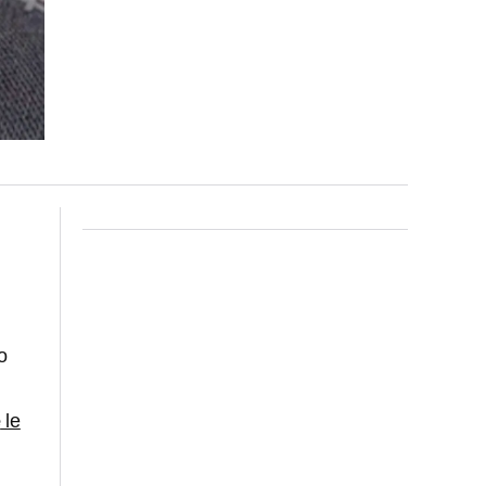
o
e
le