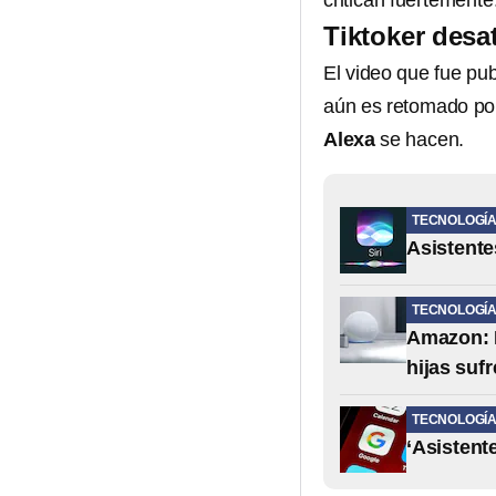
critican fuertemente
Tiktoker desa
El video que fue pub
aún es retomado por
Alexa
se hacen.
TECNOLOGÍ
Asistente
TECNOLOGÍ
Amazon: P
hijas suf
TECNOLOGÍ
‘Asistent