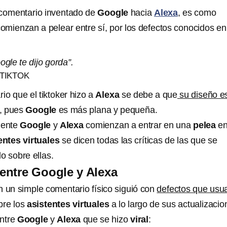
omentario inventado de
Google
hacia
Alexa
, es como
omienzan a pelear entre sí, por los defectos conocidos en
ogle te dijo gorda”.
 TIKTOK
rio que el tiktoker hizo a
Alexa
se debe a que
su diseño e
, pues
Google
es más plana y pequeña.
ente
Google
y
Alexa
comienzan a entrar en una
pelea
e
entes virtuales
se dicen todas las críticas de las que se
o sobre ellas.
 entre Google y Alexa
un simple comentario físico siguió con
defectos que usua
re los
asistentes virtuales
a lo largo de sus actualizacio
entre
Google
y
Alexa
que se hizo
viral
: