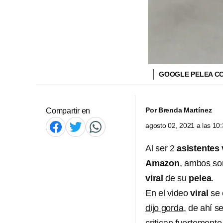
GOOGLE PELEA CO
Por
Brenda Martínez
Compartir en
agosto 02, 2021 a las 1
Al ser 2
asistentes 
Amazon
, ambos so
viral
de su
pelea
.
En el video
viral
se 
dijo gorda
, de ahí 