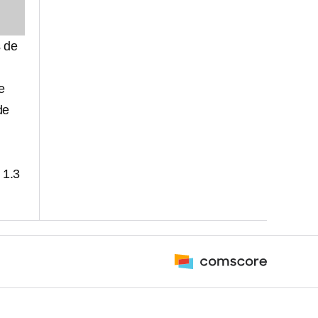
 de
e
de
 1.3