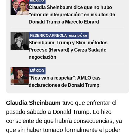
MÉXICO
Claudia Sheinbaum dice que no hubo
“error de interpretación” en insultos de
Donald Trump a Marcelo Ebrard
FEDERICO ARREOLA
escribió de
Sheinbaum, Trump y Slim: métodos
Proceso (Harvard) y Garza Sada de
negociación
MÉXICO
“Nos van a respetar”: AMLO tras
declaraciones de Donald Trump
Claudia Sheinbaum
tuvo que enfrentar el
pasado sábado a Donald Trump. Lo hizo
consciente de que habría consecuencias, ya
que sin haber tomado formalmente el poder