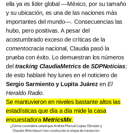
ella ya es líder global —México, por su tamaño
y su ubicación, es una de las naciones más
importantes del mundo—. Consecuencias las
hubo, pero positivas. A pesar del
acostumbrado exceso de críticas de la
comentocracia
nacional, Claudia pasó la
prueba con éxito. Lo demuestran los números
del
tracking
ClaudiaMetrics
de
SDPNoticias
;
de esto hablaré hoy lunes en el noticiero de
Sergio Sarmiento y Lupita Juárez
en
El
Heraldo Radio
.
Se mantuvieron en niveles bastante altos las
estadísticas que día a día mide la casa
encuestadora
MetricsMx
.