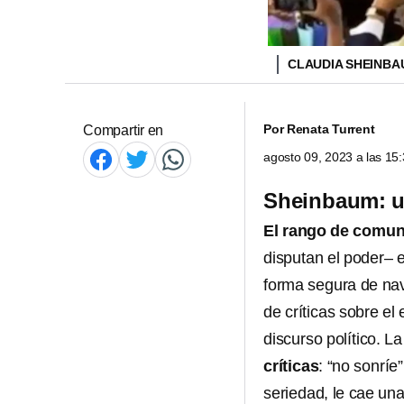
CLAUDIA SHEINBA
Por
Renata Turrent
Compartir en
agosto 09, 2023 a las 1
Sheinbaum: un
El rango de comu
disputan el poder– e
forma segura de na
de críticas sobre el
discurso político. L
críticas
: “no sonríe
seriedad, le cae una