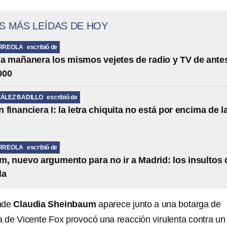
S MÁS LEÍDAS DE HOY
RREOLA
escribió de
la mañanera los mismos vejetes de radio y TV de ante
000
ÁLEZ BADILLO
escribió de
financiera I: la letra chiquita no está por encima de l
RREOLA
escribió de
, nuevo argumento para no ir a Madrid: los insultos 
la
onde
Claudia Sheinbaum
aparece junto a una botarga de
a de Vicente Fox provocó una reacción virulenta contra un