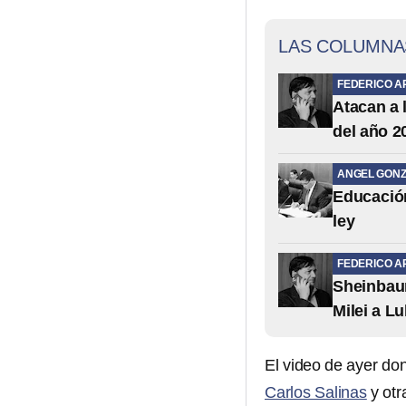
LAS COLUMNA
FEDERICO A
Atacan a 
del año 2
ANGEL GONZ
Educación 
ley
FEDERICO A
Sheinbaum
Milei a Lu
El video de ayer d
Carlos Salinas
y otr