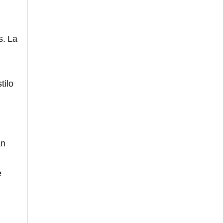
s. La
tilo
an
e