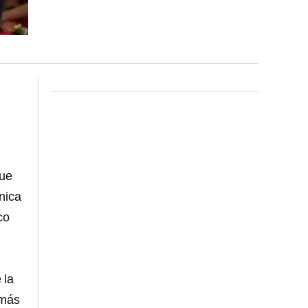
que
nica
co
 la
 más