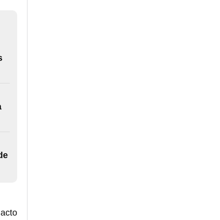
s
a
de
 acto