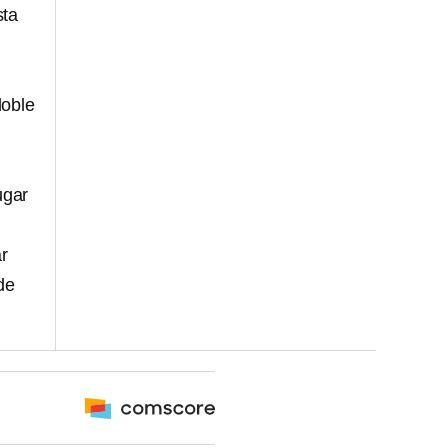
sta
doble
ugar
r
de