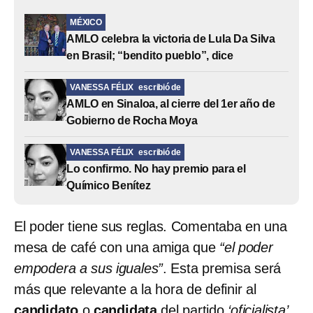
MÉXICO
AMLO celebra la victoria de Lula Da Silva
en Brasil; “bendito pueblo”, dice
VANESSA FÉLIX
escribió de
AMLO en Sinaloa, al cierre del 1er año de
Gobierno de Rocha Moya
VANESSA FÉLIX
escribió de
Lo confirmo. No hay premio para el
Químico Benítez
El poder tiene sus reglas. Comentaba en una
mesa de café con una amiga que
“el poder
empodera a sus iguales”
. Esta premisa será
más que relevante a la hora de definir al
candidato
o
candidata
del partido
‘oficialista’