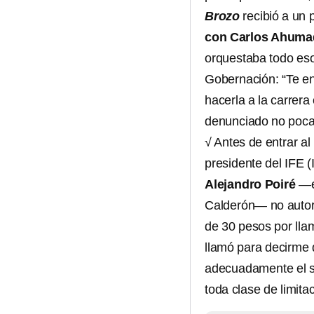
Brozo
recibió a un 
con Carlos Ahuma
orquestaba todo eso
Gobernación: “Te en
hacerla a la carrer
denunciado no poca
√ Antes de entrar a
presidente del IFE 
Alejandro Poiré
—es
Calderón— no autori
de 30 pesos por ll
llamó para decirme 
adecuadamente el se
toda clase de limita