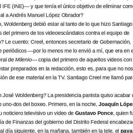
l IFE (INE)— y que tenía el único objetivo de eliminar co
cial a Andrés Manuel López Obrador?
 Woldenberg debió estar al tanto de lo que hizo Santiago
s del primero de los videoescándalos contra el equipo de
? Le cuento: Creel, entonces secretario de Gobernación,
de periódicos —por lo menos me lo envió a mí, que era en 
eral de
Milenio
— copia del primero de aquellos videos con 
tar preparados en la redacción, esto es, para que no no
sión de ese material en la TV. Santiago Creel me llamó pa
n José Woldenberg? La presidencia panista quiso acabar 
o uno-dos del boxeo. Primero, en la noche,
Joaquín Lópe
 noticiero televisivo un video de
Gustavo Ponce
, quien f
aría de Finanzas del gobierno del Distrito Federal encabez
l día siguiente, en la mañana, también en la tele, el
paya