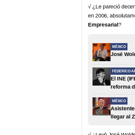
√ ¿Le pareció dece
en 2006, absolutam
Empresarial
?
MÉXICO
José Wold
FEDERICO A
El INE (I
reforma 
MÉXICO
Asistente
llegar al 
√ ¿Leyó José Wolden