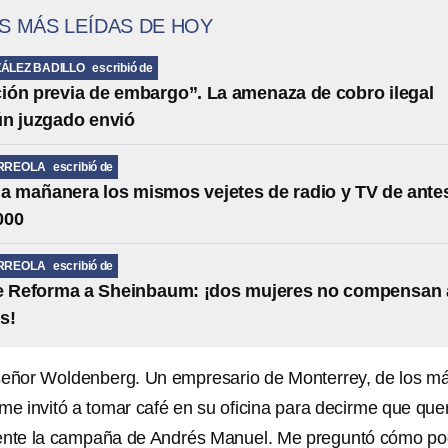
S MÁS LEÍDAS DE HOY
ÁLEZ BADILLO
escribió de
ción previa de embargo”. La amenaza de cobro ilegal
ún juzgado envió
RREOLA
escribió de
la mañanera los mismos vejetes de radio y TV de ante
000
RREOLA
escribió de
de Reforma a Sheinbaum: ¡dos mujeres no compensan 
s!
 señor Woldenberg. Un empresario de Monterrey, de los m
me invitó a tomar café en su oficina para decirme que que
ente la campaña de Andrés Manuel. Me preguntó cómo po