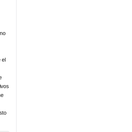
o
 no
 el
e
ivos
e
sto