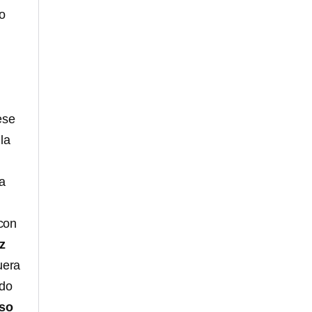
mo
ese
la
s
ra
con
z
uera
ado
so