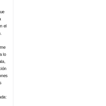
que
a
n el
,
 me
a lo
la,
ción
iones
s
ada: