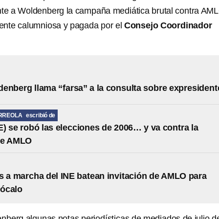
nte a Woldenberg la campaña mediática brutal contra AM
ente calumniosa y pagada por el
Consejo Coordinador
enberg llama “farsa” a la consulta sobre expresident
RREOLA
escribió de
FE) se robó las elecciones de 2006… y va contra la
de AMLO
s a marcha del INE batean invitación de AMLO para
Zócalo
berg algunas notas periodísticas de mediados de julio d