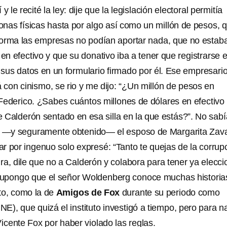
y le recité la ley: dije que la legislación electoral permitía
nas físicas hasta por algo así como un millón de pesos, 
orma las empresas no podían aportar nada, que no estab
 en efectivo y que su donativo iba a tener que registrarse e
 sus datos en un formulario firmado por él. Ese empresario
 con cinismo, se rio y me dijo: “¿Un millón de pesos en
Federico. ¿Sabes cuántos millones de dólares en efectivo
pe Calderón sentado en esa silla en la que estás?”. No sabí
do —y seguramente obtenido— el esposo de Margarita Zava
r por ingenuo solo expresé: “Tanto te quejas de la corrup
ra, dile que no a Calderón y colabora para tener ya elecc
 supongo que el señor Woldenberg conoce muchas historia
to, como la de
Amigos de Fox
durante su periodo como
INE), que quizá el instituto investigó a tiempo, pero para n
Vicente Fox por haber violado las reglas.