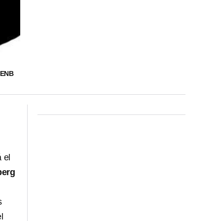
DENB
 el
berg
s
l