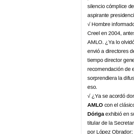
silencio cómplice de
aspirante presiden
√ Hombre informado,
Creel en 2004, ante
AMLO. ¿Ya lo olvidó
envió a directores 
tiempo director gen
recomendación de es
sorprendiera la difu
eso.
√ ¿Ya se acordó do
AMLO
con el clásic
Dóriga
exhibió en su
titular de la Secret
por López Obrador; a