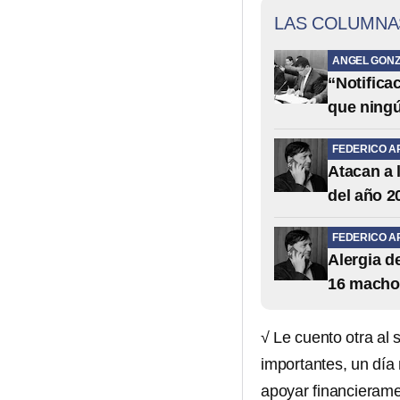
LAS COLUMNA
ANGEL GONZ
“Notifica
que ning
FEDERICO A
Atacan a 
del año 2
FEDERICO A
Alergia 
16 macho
√ Le cuento otra al
importantes, un día 
apoyar financieram