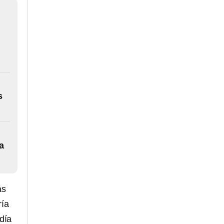
s
a
ás
ría
día