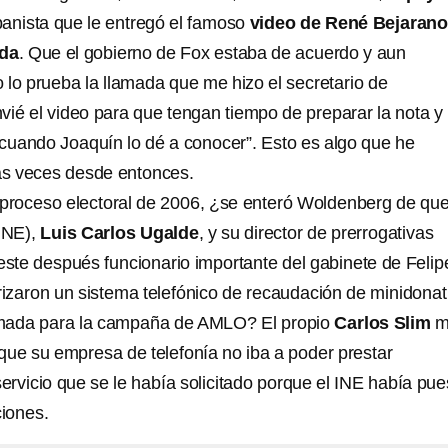
panista que le entregó el famoso
video de René Bejaran
da
. Que el gobierno de Fox estaba de acuerdo y aun
 lo prueba la llamada que me hizo el secretario de
vié el video para que tengan tiempo de preparar la nota y
a cuando Joaquín lo dé a conocer”. Esto es algo que he
s veces desde entonces.
l proceso electoral de 2006, ¿se enteró Woldenberg de que
(INE),
Luis Carlos Ugalde
, y su director de prerrogativas
te después funcionario importante del gabinete de Felip
zaron un sistema telefónico de recaudación de minidonat
amada para la campaña de AMLO? El propio
Carlos Slim
m
que su empresa de telefonía no iba a poder prestar
rvicio que se le había solicitado porque el INE había pue
ciones.