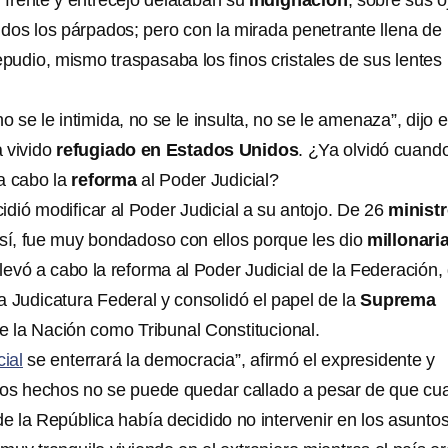
 frente y entrecejo delataban su
indignación
; sobre sus o
idos los párpados; pero con la mirada penetrante llena de
epudio, mismo traspasaba los finos cristales de sus lentes
o se le intimida, no se le insulta, no se le amenaza”, dijo e
 vivido
refugiado en Estados Unidos
. ¿Ya olvidó cuando
 a cabo la
reforma
al Poder Judicial?
idió modificar al Poder Judicial a su antojo. De 26
minist
o sí, fue muy bondadoso con ellos porque les dio
millonari
Llevó a cabo la reforma al Poder Judicial de la Federación,
a Judicatura Federal y consolidó el papel de la
Suprema
e la Nación como Tribunal Constitucional.
cial
se enterrará la democracia”, afirmó el expresidente y
tos hechos no se puede quedar callado a pesar de que cu
de la República había decidido no intervenir en los asuntos