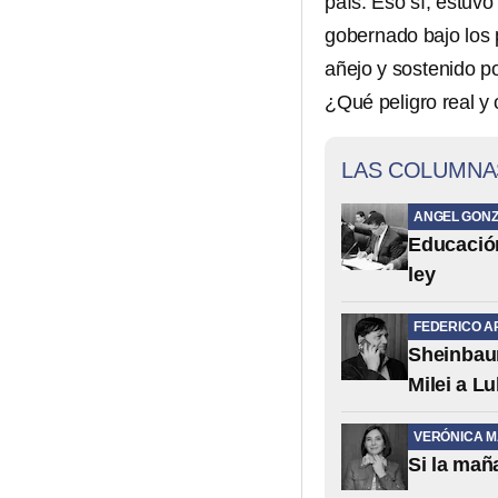
país. Eso sí, estuvo
gobernado bajo los
añejo y sostenido po
¿Qué peligro real y 
LAS COLUMNA
ANGEL GONZ
Educación 
ley
FEDERICO A
Sheinbaum
Milei a Lu
VERÓNICA 
Si la mañ