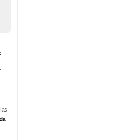
s
r
las
da