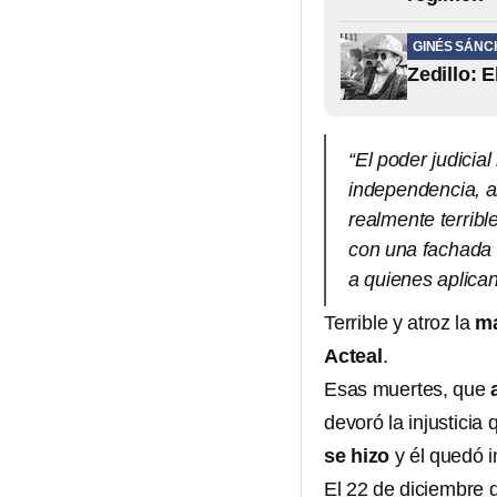
GINÉS SÁNC
Zedillo: E
“El poder judici
independencia, a
realmente terribl
con una fachada d
a quienes aplican
Terrible y atroz la
m
Acteal
.
Esas muertes, que
devoró la injusticia
se hizo
y él quedó 
El 22 de diciembre 