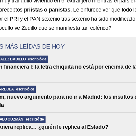
 muy tranquilo viviendo en el extranjero mientras el país e
 preceptos
priistas o panistas
. Le enfurece ver que todo l
r el PRI y el PAN sexenio tras sexenio ha sido modificado
oculto ve Zedillo que se manifiesta tan colérico?
S MÁS LEÍDAS DE HOY
ÁLEZ BADILLO
escribió de
financiera I: la letra chiquita no está por encima de l
RREOLA
escribió de
, nuevo argumento para no ir a Madrid: los insultos 
la
MALO GUZMÁN
escribió de
anera replica… ¿quién le replica al Estado?