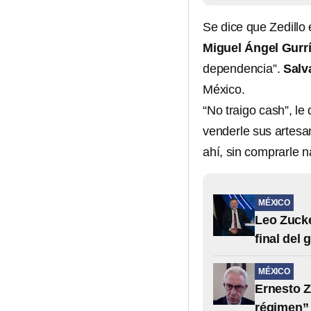
Se dice que Zedillo e
Miguel Ángel Gurr
dependencia”.
Salv
México.
“No traigo cash”, le
venderle sus artesan
ahí, sin comprarle n
MÉXICO
Leo Zucke
final del
MÉXICO
Ernesto Z
régimen”