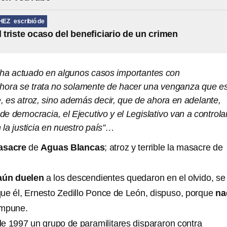
HEZ
escribió de
l triste ocaso del beneficiario de un crimen
al ha actuado en algunos casos importantes con
hora se trata no solamente de hacer una venganza que e
e, es atroz, sino además decir, que de ahora en adelante,
e democracia, el Ejecutivo y el Legislativo van a controla
 la justicia en nuestro país”…
asacre
de
Aguas Blancas
; atroz y terrible la masacre de
aún duelen
a los descendientes quedaron en el olvido, se 
 que él, Ernesto Zedillo Ponce de León, dispuso, porque
na
impune.
de 1997 un grupo de paramilitares dispararon contra