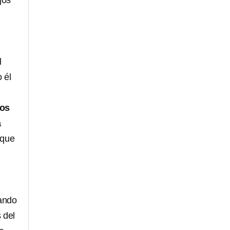
jos
l
 él
ros
a
 que
ando
 del