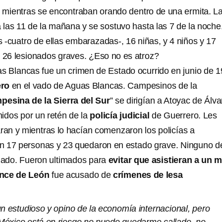
mientras se encontraban orando dentro de una ermita. L
as 11 de la mañana y se sostuvo hasta las 7 de la noche
 -cuatro de ellas embarazadas-, 16 niñas, y 4 niños y 17
26 lesionados graves. ¿Eso no es atroz?
 Blancas fue un crimen de Estado ocurrido en junio de 1
ero
en el vado de Aguas Blancas. Campesinos de la
esina de la Sierra del Sur
” se dirigían a Atoyac de Álv
idos por un retén de la
policía judicial
de Guerrero. Les
aran y mientras lo hacían comenzaron los policías a
on 17 personas y 23 quedaron en estado grave. Ninguno d
ado. Fueron ultimados para
evitar que asistieran a un m
once de León
fue acusado de
crímenes de lesa
n estudioso y opino de la economía internacional, pero