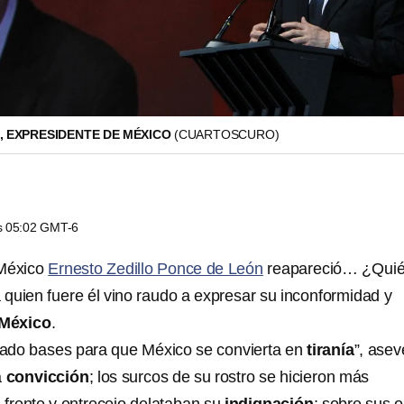
, EXPRESIDENTE DE MÉXICO
(CUARTOSCURO)
as 05:02 GMT-6
 México
Ernesto Zedillo Ponce de León
reapareció… ¿Quié
quien fuere él vino raudo a expresar su inconformidad y
 México
.
tado bases para que México se convierta en
tiranía
”, asev
a
convicción
; los surcos de su rostro se hicieron más