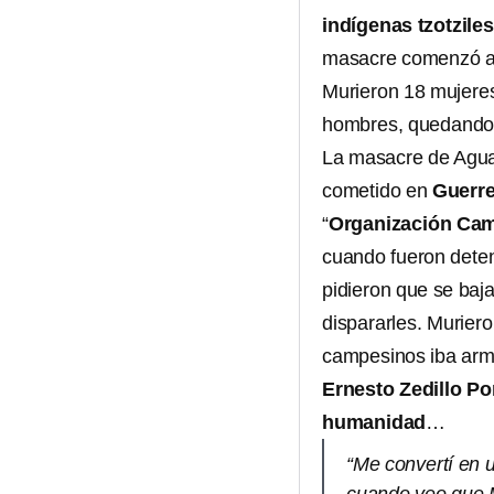
indígenas tzotziles
masacre comenzó a l
Murieron 18 mujeres
hombres, quedando 
La masacre de Aguas
cometido en
Guerr
“
Organización Camp
cuando fueron deten
pidieron que se baj
dispararles. Murier
campesinos iba arm
Ernesto Zedillo P
humanidad
…
“Me convertí en u