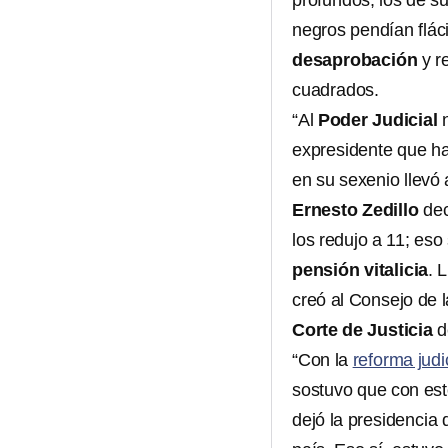
profundos, los de su
negros pendían flác
desaprobación
y r
cuadrados.
“Al
Poder Judicial
n
expresidente que ha
en su sexenio llevó
Ernesto Zedillo
dec
los redujo a 11; es
pensión vitalicia
. 
creó al Consejo de l
Corte de Justicia
d
“Con la
reforma judi
sostuvo que con es
dejó la presidencia 