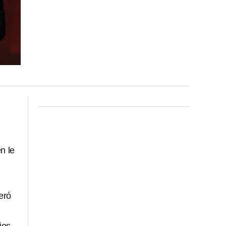
n le
eró