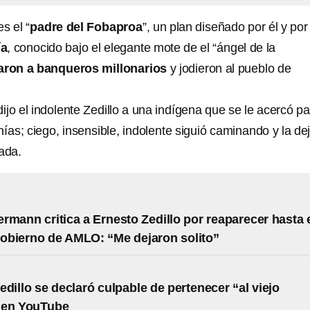
s el “
padre del Fobaproa
”, un plan diseñado por él y por
ía
, conocido bajo el elegante mote de el “ángel de la
aron a banqueros millonarios
y jodieron al pueblo de
 dijo el indolente Zedillo a una indígena que se le acercó p
ías; ciego, insensible, indolente siguió caminando y la de
ada.
rmann critica a Ernesto Zedillo por reaparecer hasta 
 gobierno de AMLO: “Me dejaron solito”
edillo se declaró culpable de pertenecer “al viejo
 en YouTube