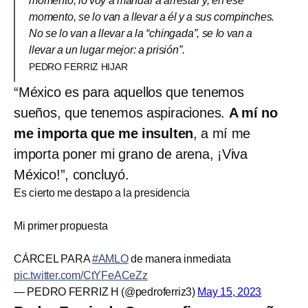
momento, lo voy a mandar a arrestar y, en ese
momento, se lo van a llevar a él y a sus compinches.
No se lo van a llevar a la “chingada”, se lo van a
llevar a un lugar mejor: a prisión”.
PEDRO FERRIZ HIJAR
“México es para aquellos que tenemos
sueños, que tenemos aspiraciones.
A mí no
me importa que me insulten
, a mí me
importa poner mi grano de arena, ¡Viva
México!”, concluyó.
Es cierto me destapo a la presidencia
Mi primer propuesta
CÁRCEL PARA
#AMLO
de manera inmediata
pic.twitter.com/CtYFeACeZz
— PEDRO FERRIZ H (@pedroferriz3)
May 15, 2023