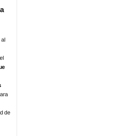
ya
 al
el
ue
s
para
ad de