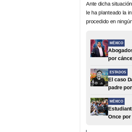
Ante dicha situació
le ha planteado la 
procedido en ningún
MÉXICO
Abogados 
por cánce
ESTADOS
El caso D
padre po
MÉXICO
Estudiant
Once por 