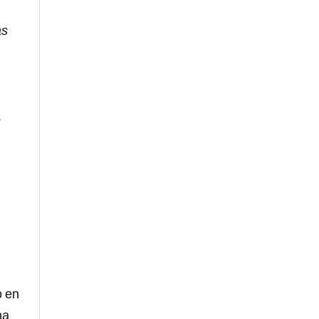
as
s
o en
na