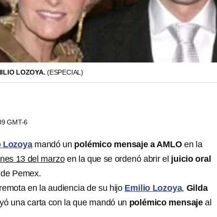
MILIO LOZOYA.
(ESPECIAL)
:09 GMT-6
o Lozoya
mandó un
polémico mensaje a AMLO
en la
unes 13 del marzo
en la que se ordenó abrir el
juicio oral
r de Pemex.
a remota en la audiencia de su hijo
Emilio Lozoya
,
Gilda
yó una carta con la que mandó un
polémico mensaje
al