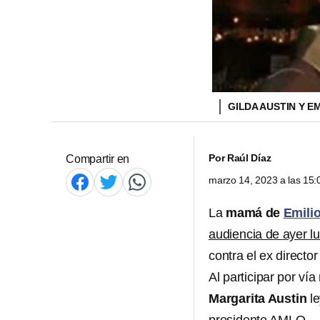
GILDA AUSTIN Y E
Por
Raúl Díaz
Compartir en
marzo 14, 2023 a las 15
La
mamá de
Emili
audiencia de ayer l
contra el ex directo
Al participar por ví
Margarita Austin
le