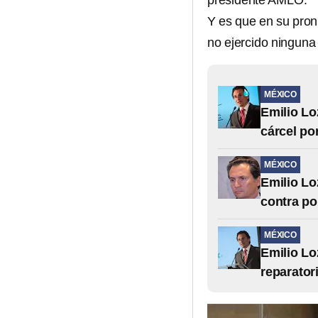
presidente AMLO.
Y es que en su pron
no ejercido ninguna
MÉXICO
Emilio Lo
cárcel po
MÉXICO
Emilio Lo
contra po
MÉXICO
Emilio Lo
reparator