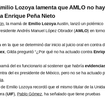
milio Lozoya lamenta que AMLO no ha
a Enrique Peña Nieto
tin
, la mamá de
Emilio Lozoya
Austin, lanzó un polémico
presidente Andrés Manuel López Obrador (
AMLO
) en torno
en la que se determinó dar inicio al juicio oral en contra d
mex
, Gilda preguntó “¿Por qué no ha actuado contra
Enriq
 mamá del ex funcionario al sostener que habría
evidencia
ntra del ex presidente de México, pero no se ha actuado 
cia
.
 de Emilio Lozoya recordó que el mismo titular de la Unid
ra (
UIF
),
Pablo Gómez
, ha señalado que tiene pruebas