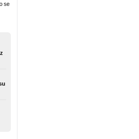
o se
z
 su