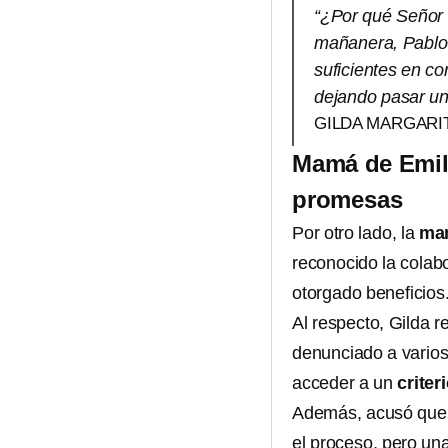
“¿Por qué Señor 
mañanera, Pablo 
suficientes en co
dejando pasar un
GILDA MARGARI
Mamá de Emil
promesas
Por otro lado, la
mam
reconocido la colabo
otorgado beneficios
Al respecto, Gilda 
denunciado a varios
acceder a un
criter
Además, acusó que a
el proceso, pero un