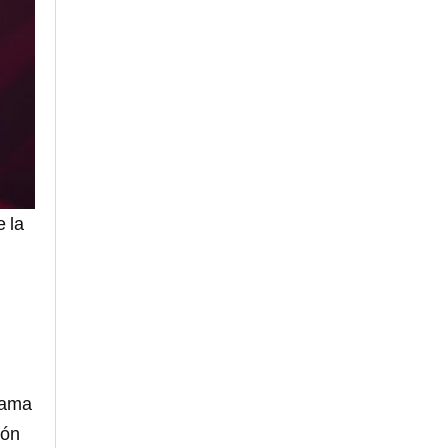
 la
rama
ión