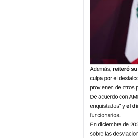
Además,
reiteró s
culpa por el desfal
provienen de otros p
De acuerdo con AMLO
enquistados” y
el d
funcionarios.
En diciembre de 20
sobre las desviacion