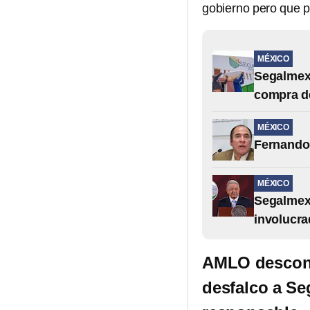
gobierno pero que p
MÉXICO
Segalmex:
compra d
MÉXICO
Fernando 
MÉXICO
Segalmex:
involucra
AMLO desconoc
desfalco a Se