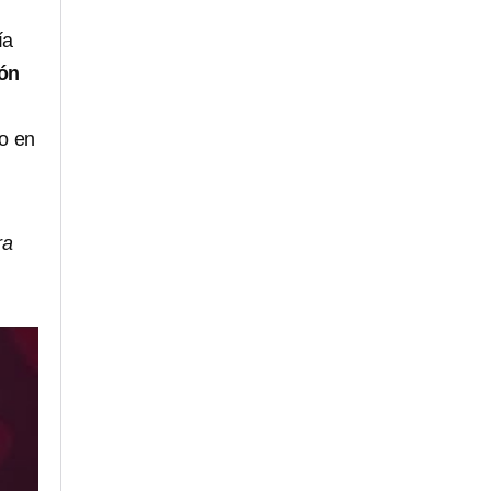
ía
ión
do en
ra