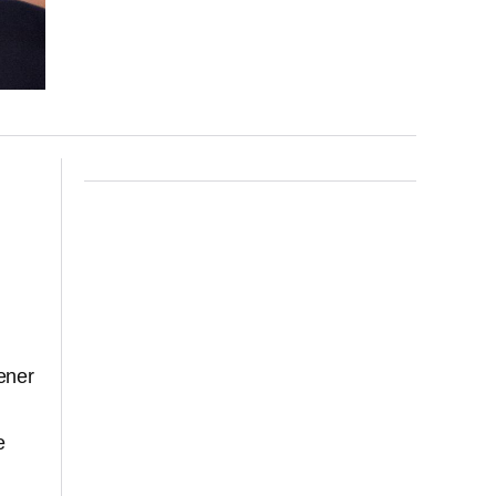
ener
e