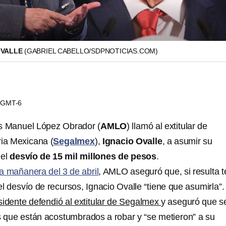
OVALLE
(GABRIEL CABELLO/SDPNOTICIAS.COM)
4 GMT-6
és Manuel López Obrador (
AMLO
) llamó al extitular de
ia Mexicana (
Segalmex
),
Ignacio Ovalle
, a asumir su
el
desvío de 15 mil millones de pesos
.
a mañanera del 3 de abril
, AMLO aseguró que, si resulta t
l desvío de recursos, Ignacio Ovalle “tiene que asumirla”.
sidente defendió al extitular de Segalmex
y aseguró que s
os que están acostumbrados a robar y “se metieron” a su