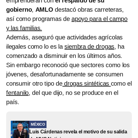
emprenderán con
el respaldo de su
gobierno
,
AMLO
destacó obras carreteras,
así como programas de
apoyo para el campo
y las familias.
Además, aseguró que actividades agrícolas
ilegales como lo es la
siembra de drogas,
ha
comenzado a disminuir en los últimos años.
Sin embargo reconoció que sectores como los
jóvenes, desafortunadamente se consumen
consumir otro tipo de
drogas sintéticas
como el
fentanilo
, del que dijo, no se produce en el
país.
MÉXICO
Luis Cárdenas revela el motivo de su salida