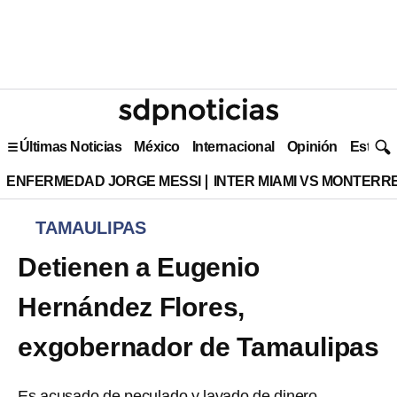
Últimas Noticias
México
Internacional
Opinión
Estilo 
ENFERMEDAD JORGE MESSI
INTER MIAMI VS MONTERR
TAMAULIPAS
Detienen a Eugenio
Hernández Flores,
exgobernador de Tamaulipas
Es acusado de peculado y lavado de dinero.