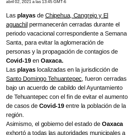
abril 02, 2021 a las 13:45 GMT-6
Las
playas
de
Chipehua, Cangrejo y El
aguachil
permanecerán cerradas durante el
periodo vacacional correspondiente a Semana
Santa, para evitar la aglomeración de
personas y la propagación de contagios de
Covid-19
en
Oaxaca.
Las
playas
localizadas en la jurisdicción de
Santo Domingo Tehuantepec
, fueron cerradas
bajo un acuerdo de cabildo del Ayuntamiento
de Tehuantepec con el fin de evitar el aumento
de casos de
Covid-19
entre la población de la
región.
Asimismo, el gobierno del estado de
Oaxaca
exhortó a todas las autoridades municipales a