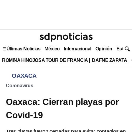
Últimas Noticias
México
Internacional
Opinión
Estilo 
ROMINA HINOJOSA TOUR DE FRANCIA
DAFNE ZAPATA
OAXACA
Coronavirus
Oaxaca: Cierran playas por
Covid-19
Tres playas fueron cerradas para evitar contagios en