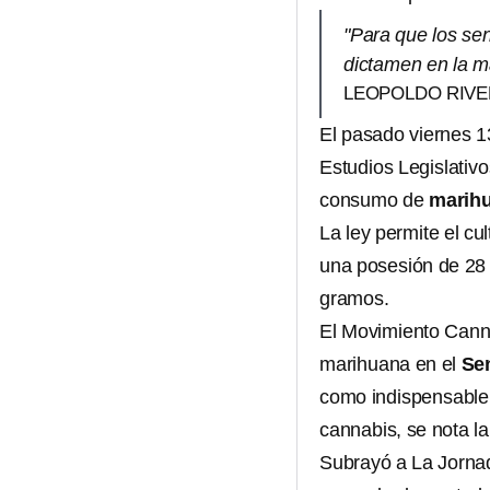
"Para que los se
dictamen en la m
LEOPOLDO RIVE
El pasado viernes 1
Estudios Legislativ
consumo de
marih
La ley permite el cu
una posesión de 28 
gramos.
El Movimiento Cann
marihuana en el
Se
como indispensable 
cannabis, se nota l
Subrayó a La Jornad