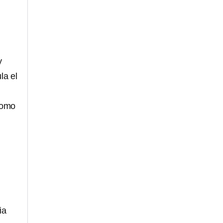
y
la el
 como
ia