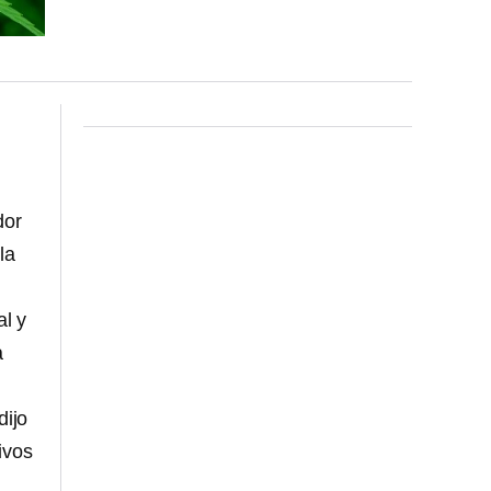
dor
la
l y
a
dijo
ivos