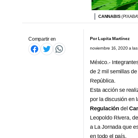
CANNABIS
(PIXABA
Por
Lupita Martínez
Compartir en
noviembre 16, 2020 a la
México.- Integrant
de 2 mil semillas d
República.
Esta acción se reali
por la discusión en 
Regulación
del
Ca
Leopoldo Rivera, de
a La Jornada que est
en todo el país.