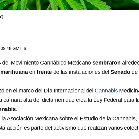
Y)
s 09:48 GMT-6
es del Movimiento Cannábico Mexicano
sembraron
alrede
e
marihuana
en
frente
de las instalaciones del
Senado
de 
zó en el marco del Día Internacional del
Cannabis
Medicina
la cámara alta del dictamen que crea la Ley Federal para l
nnabis
.
 la Asociación Mexicana sobre el Estudio de la Cannabis, 
á acción es parte del activismo que realizan varios colect