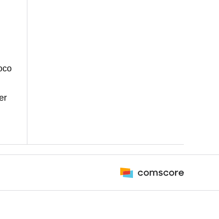
oco
er