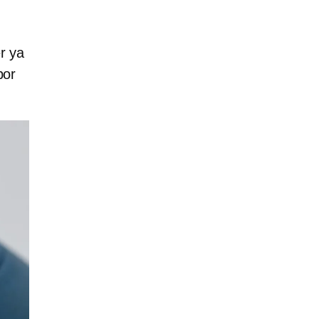
r ya
por