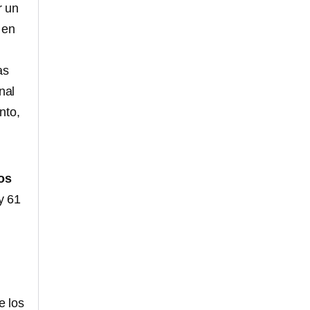
r un
en
as
nal
nto,
os
y 61
e los