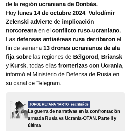
de la
región ucraniana de Donbás.
Hoy
lunes 14 de octubre 2024
,
Volodímir
Zelenski advierte
de
implicación
norcoreana
en el
conflicto ruso-ucraniano.
Las
defensas antiaéreas rusa derribaron
el
fin de semana
13 drones ucranianos de ala
fija sobre
las regiones de
Bélgorod
,
Briansk
y
Kursk
, todas ellas
fronterizas con Ucrania
,
informó el Ministerio de Defensa de Rusia en
su canal de Telegram.
JORGE RETANA YARTO
escribió de
La guerra de narrativas en la confrontación
armada Rusia vs Ucrania-OTAN. Parte II y
última