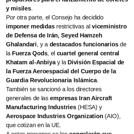
y misiles
.
Por otra parte, el Consejo ha decidido
imponer medidas
restrictivas al
viceministro
de Defensa de Irán, Seyed Hamzeh
Ghalandari
, y a
destacados funcionarios
de
la
Fuerza Qods
, el
cuartel general central
Khatam al-Anbiya
y la
División Espacial de
la Fuerza Aeroespacial del Cuerpo de la
Guardia Revolucionaria Islámica
.
También se sancionó a los directores
generales de las
empresas Iran Aircraft
Manufacturing Industries
(HESA) y
Aerospace Industries Organization
(AIO),
que cotizan en la UE.
A estas personas se les
congelarán sus