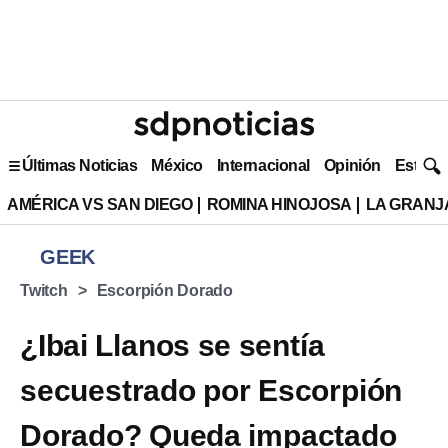
Últimas Noticias
México
Internacional
Opinión
Estilo 
AMÉRICA VS SAN DIEGO
ROMINA HINOJOSA
LA GRANJA
GEEK
Twitch
Escorpión Dorado
¿Ibai Llanos se sentía
secuestrado por Escorpión
Dorado? Queda impactado