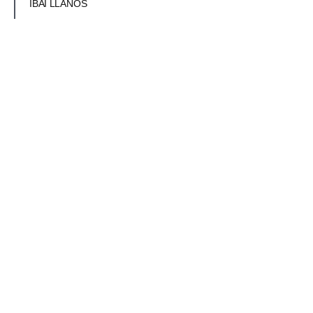
IBAI LLANOS