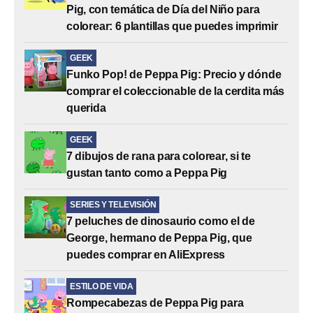
Pig, con temática de Día del Niño para
colorear: 6 plantillas que puedes imprimir
GEEK
Funko Pop! de Peppa Pig: Precio y dónde
comprar el coleccionable de la cerdita más
querida
GEEK
7 dibujos de rana para colorear, si te
gustan tanto como a Peppa Pig
SERIES Y TELEVISIÓN
7 peluches de dinosaurio como el de
George, hermano de Peppa Pig, que
puedes comprar en AliExpress
ESTILO DE VIDA
Rompecabezas de Peppa Pig para