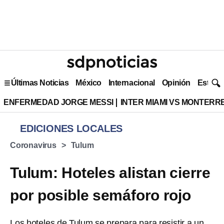
Últimas Noticias
México
Internacional
Opinión
Estilo 
ENFERMEDAD JORGE MESSI
INTER MIAMI VS MONTERR
EDICIONES LOCALES
Coronavirus
Tulum
Tulum: Hoteles alistan cierre
por posible semáforo rojo
Los hoteles de Tulum se prepara para resistir a un