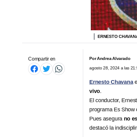
ERNESTO CHAVAN
Por
Andrea Alvarado
Compartir en
agosto 28, 2024 a las 2
Ernesto Chavana
e
vivo
.
El conductor, Ernes
programa Es Show 
Pues asegura
no e
destacó la indiscipli