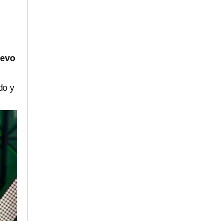
uevo
do y