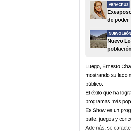
VERACRUZ
Exesposo 
de poder
NUEVO LEÓ
Nuevo Leó
población
Luego, Ernesto Cha
mostrando su lado m
público.
El éxito que ha log
programas más popu
Es Show es un prog
baile, juegos y conc
Además, se caracter