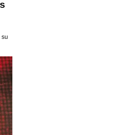
Es
 su