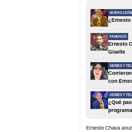
NUEVO LEÓ
¿Ernesto
FAMOSOS
Ernesto C
Giselle
SERIES Y TE
Corrieron
con Erne
SERIES Y TE
¿Qué pasó
programa
Ernesto Chava anun