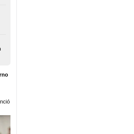
n
rno
nció