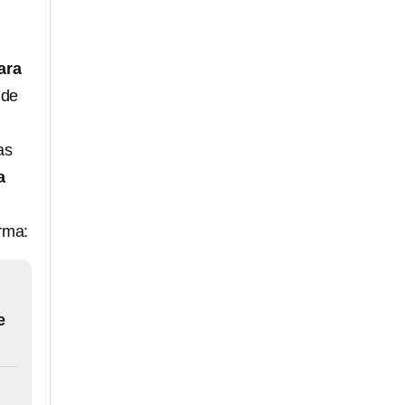
ara
 de
as
a
orma:
e