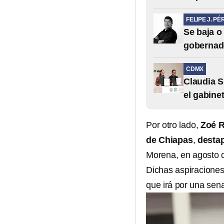
FELIPE J. PÉ
Se baja o
gobernad
CDMX
Claudia 
el gabine
Por otro lado,
Zoé 
de Chiapas
,
desta
Morena, en agosto 
Dichas aspiraciones
que irá por una sen