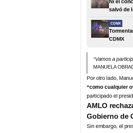
Ni el con
salvó de 
CDMX
Tormentas
CDMX
“Vamos a particip
MANUELA OBRA
Por otro lado, Manu
“como cualquier ot
participado el presi
AMLO rechaza
Gobierno de 
Sin embargo, el pre