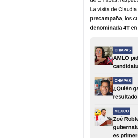
de Chiapas, respec
La visita de Claudi
precampaña
, los 
denominada 4T
en 
CHIAPAS
AMLO pid
candidatu
CHIAPAS
¿Quién ga
resultado
MÉXICO
Zoé Robl
gubernatu
es primer