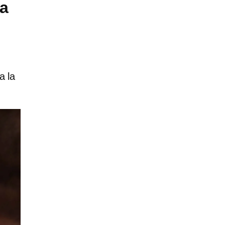
ra
a la