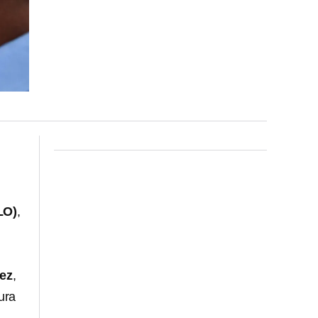
LO)
,
ez
,
ura