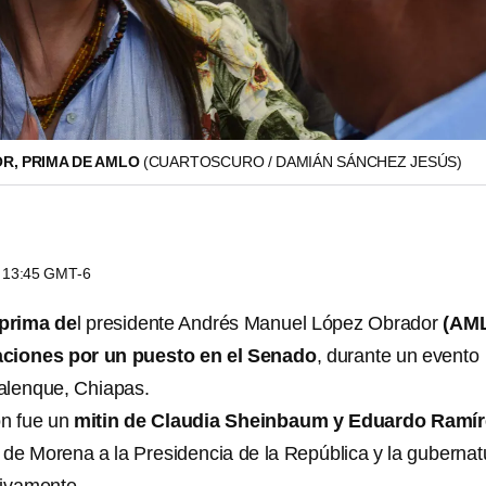
R, PRIMA DE AMLO
(CUARTOSCURO / DAMIÁN SÁNCHEZ JESÚS)
s 13:45 GMT-6
prima de
l presidente Andrés Manuel López Obrador
(AM
aciones por un puesto en el Senado
, durante un evento
alenque, Chiapas.
ón fue un
mitin de Claudia Sheinbaum y Eduardo Ramír
s de Morena a la Presidencia de la República y la gubernat