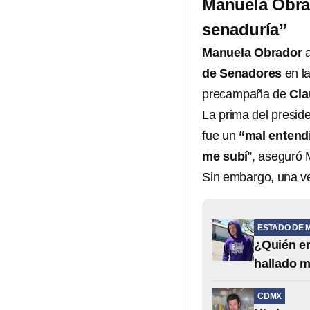
Manuela Obrad
senaduría”
Manuela Obrador
a
de Senadores
en la
precampaña de
Cla
La prima del presid
fue un
“mal entend
me subí
”, aseguró
Sin embargo, una vez
ESTADO DE 
¿Quién e
hallado m
CDMX