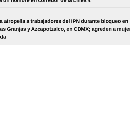
 a un hombre en corredor de la Línea 4
 atropella a trabajadores del IPN durante bloqueo en
as Granjas y Azcapotzalco, en CDMX; agreden a muje
ada