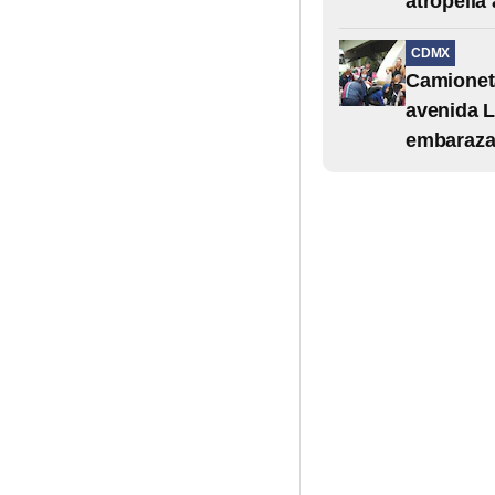
atropella
CDMX
Camioneta
avenida L
embaraz