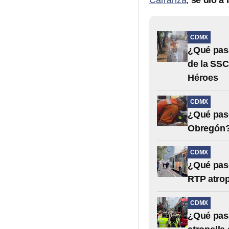
Carranza
,
se dio a 
CDMX
¿Qué pasa
de la SSC
Héroes
CDMX
¿Qué pasó
Obregón? 
CDMX
¿Qué pasó
RTP atrop
CDMX
¿Qué pasa