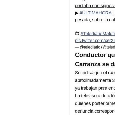
contaba con signos v
▶
#ÚLTIMAHORA
|
pesada, sobre la ca
📺
#TelediarioMatut
pic.twitter.com/xe
— @telediario (@teled
Conductor qu
Carranza se da
Se indica que
el co
aproximadamente 3
ya trabajan para enc
La televisora detalló
quienes posteriorme
denuncia correspon