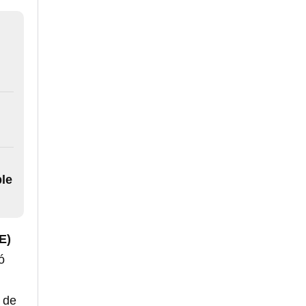
le
E)
ó
o de