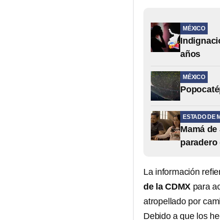
MÉXICO
Indignaci
años
MÉXICO
Popocatép
ESTADO DE 
Mamá de 
paradero 
La información refie
de la CDMX
para ac
atropellado por cam
Debido a que los he