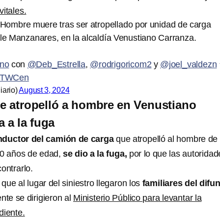
itales.
 Hombre muere tras ser atropellado por unidad de carga
lle Manzanares, en la alcaldía Venustiano Carranza.
ino
con
@Deb_Estrella
,
@rodrigoricom2
y
@joel_valdezn
r2ITWCen
iario)
August 3, 2024
e atropelló a hombre en Venustiano
 a la fuga
nductor del camión de carga
que atropelló al hombre de
0 años de edad,
se dio a la fuga,
por lo que las autoridad
ontrarlo.
 que al lugar del siniestro llegaron los
familiares del difu
nte se dirigieron al
Ministerio Público para levantar la
diente.