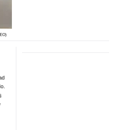
EO)
ad
o.
s
e