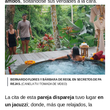
ambos
, soltándose sus verdades a la cara.
BERNARDO FLORES Y BÁRBARA DE REGIL EN SECRETOS DE PA
REJAS.
(CANELA TV / TOMADA DE VIDEO)
La cita de esta
pareja dispareja
tuvo lugar
en
un jacuzzi
; donde, más que relajados, la