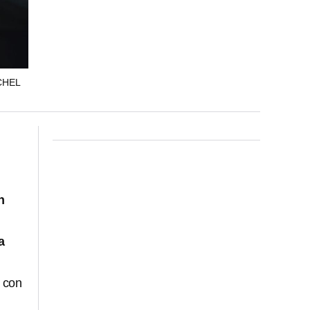
CHEL
n
a
a con