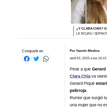
¿Y CLARA CHÍA? 
LE ROJAS / SDPNOT
Por
Yazmín Medina
Compartir en
abril 03, 2025 a las 16:
Pese a que
Gerard
Clara Chía
va viento
Gerard Piqué
estar
pelirroja
.
Rumor que surgió lue
una mujer que no es