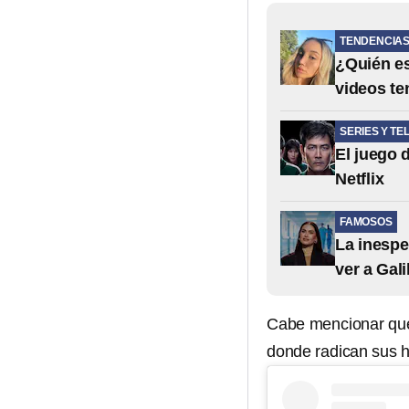
TENDENCIA
¿Quién es
videos te
SERIES Y TE
El juego 
Netflix
FAMOSOS
La inespe
ver a Gali
Cabe mencionar que
donde radican sus hi