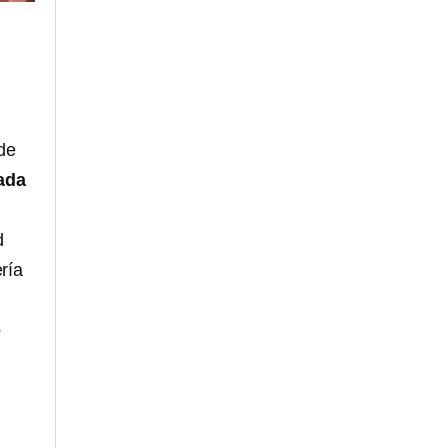
de
ada
d
ría
ó