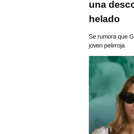
una desco
helado
Se rumora que Ger
joven pelirroja