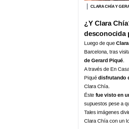
CLARA CHÍA Y GER
¿Y Clara Chía
desconocida 
Luego de que
Clara
Barcelona, tras visi
de Gerard Piqué
.
A través de En Cas
Piqué
disfrutando 
Clara Chía.
Éste
fue visto en u
supuestos pese a qu
Tales imágenes divi
Clara Chía con un lo