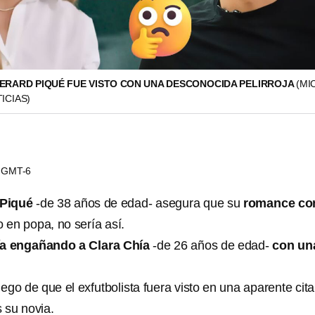
GERARD PIQUÉ FUE VISTO CON UNA DESCONOCIDA PELIRROJA
(MI
ICIAS)
15 GMT-6
 Piqué
-de 38 años de edad- asegura que su
romance co
 en popa, no sería así.
ía engañando a Clara Chía
-de 26 años de edad-
con un
go de que el exfutbolista fuera visto en una aparente cit
 su novia.