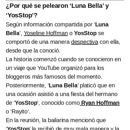
¿Por qué se pelearon ‘Luna Bella’ y
‘YosStop’?
Según información compartida por ‘
Luna
Bella
’,
Yoseline Hoffman
o
YosStop
se
comportó de una manera
despectiva
con ella,
desde que la conoció.
La historia comenzó cuando se conocieron en
un viaje que YouTube organizó para los
bloggeros más famosos del momento.
Posteriormente, ‘
Luna Bella
’ platicó que en
una ocasión asistió a una fiesta del hermano
de ‘
YosStop
’, conocido como
Ryan Hoffman
o ‘Rayito’.
En la reunión, la bailarina mencionó que
‘
YosStop
’ la recibió de muy mala manera y la