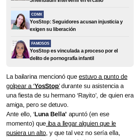
Sheinbaum intervenir en el caso
CDMX
YosStop: Seguidores acusan injusticia y
exigen su liberación
FAMOSOS
YosStop es vinculada a proceso por el
delito de pornografía infantil
La bailarina mencionó que
estuvo a punto de
golpear a ‘
YosStop
’
durante su asistencia a
una fiesta de su hermano ‘Rayito’, de quien era
amiga, pero se detuvo.
Ante ello, ‘
Luna Bella’
apuntó (en ese
momento) que
iba a llegar alguien que le
pusiera un alto,
y que tal vez no sería ella,