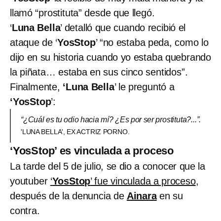
llamó “prostituta” desde que llegó.
‘
Luna Bella
’ detalló que cuando recibió el
ataque de ‘
YosStop
’ “no estaba peda, como lo
dijo en su historia cuando yo estaba quebrando
la piñata… estaba en sus cinco sentidos”.
Finalmente,
‘Luna Bella
’ le preguntó a
‘YosStop
’:
“¿Cuál es tu odio hacia mí? ¿Es por ser prostituta?...”.
'LUNA BELLA', EX ACTRIZ PORNO.
‘YosStop’ es vinculada a proceso
La tarde del 5 de julio, se dio a conocer que la
youtuber
‘
YosStop
’ fue vinculada a proceso
,
después de la denuncia de
Ainara
en su
contra.