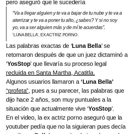
pero aseguró que le sucedería
“Va a llegar alguien y te va a bajar de tu nube y te va a
aterrizar y te va a poner tu alto, ¿sabes? Y si no soy
yo, va a ser alguien más y de mí te acuerdas”.
'LUNA BELLA', EX ACTRIZ PORNO.
Las palabras exactas de ‘
Luna Bella
’ se
retomaron después de que un juez dictaminó a
‘
YosStop
’ que llevaría su proceso legal
recluida en Santa Martha, Acatitla.
Algunos usuarios llamaron a
‘Luna Bella’
“profeta”,
pues a su parecer, las palabras que
dijo hace 2 años, son muy puntuales a la
situación que actualmente vive ‘
YosStop
’.
En el video, la ex actriz porno aseguró que la
youtuber pedía que no la siguieran pues decía