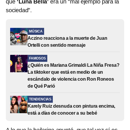
que
‘Luna Bella’
era un “mal ejemplo para la
sociedad”.
MÚSICA
Aczino reacciona a la muerte de Juan
Ortelli con sentido mensaje
FAMOSOS
¿Quién es Mariana Grimaldi La Niña Fresa?
La tiktoker que está en medio de un
escándalo de violencia con Ron Roneos
de Qué Parió
TENDENCIAS
Karely Ruiz desnuda con pintura encima,
está a días de conocer a su bebé