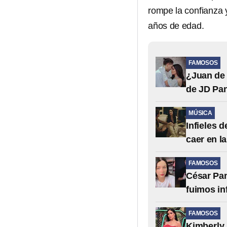
rompe la confianza y
años de edad.
FAMOSOS
¿Juan de 
de JD Pan
MÚSICA
Infieles 
caer en la
FAMOSOS
César Pan
fuimos in
FAMOSOS
Kimberly 