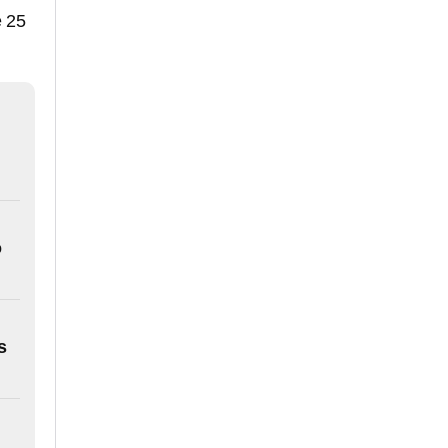
e 25
o
s