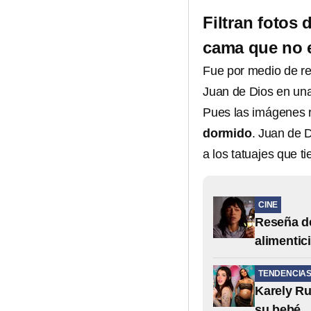
Filtran fotos
cama que no e
Fue por medio de re
Juan de Dios en un
Pues las imágenes r
dormido
. Juan de 
a los tatuajes que ti
CINE
Reseña de
alimentic
TENDENCIA
Karely Ru
su bebé