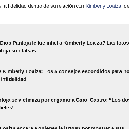
 la fidelidad dentro de su relación con
Kimberly Loaiza
, d
Dios Pantoja le fue infiel a Kimberly Loaiza? Las fotos
toja son falsas
de Kimberly Loaiza: Los 5 consejos escondidos para n
 infidelidad
toja se victimiza por engañar a Carol Castro: “Los do
fieles”
Loaiza encara a quienes la juzgan por mostrar a sus