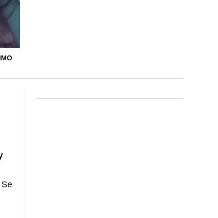
RIMO
y
. Se