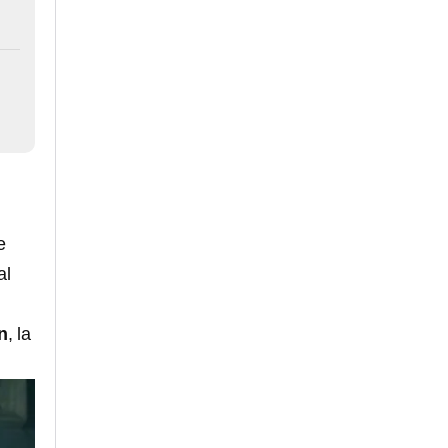
e
al
n
, la