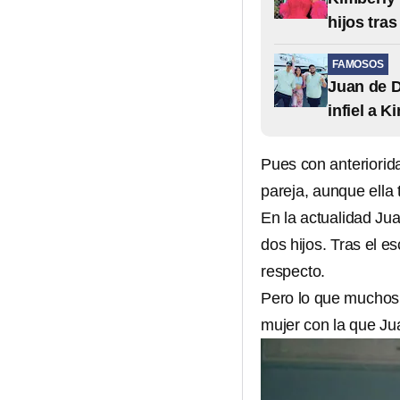
hijos tra
FAMOSOS
Juan de D
infiel a K
Pues con anteriorida
pareja, aunque ella 
En la actualidad Ju
dos hijos. Tras el e
respecto.
Pero lo que muchos
mujer con la que Jua