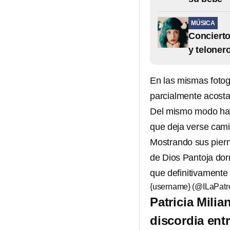
MÚSICA
Concierto
y teloner
En las mismas foto
parcialmente acost
Del mismo modo hay 
que deja verse cami
Mostrando sus pier
de Dios Pantoja dor
que definitivamente
{username} (@ILaPat
Patricia Milia
discordia ent