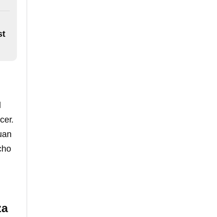
st
l
cer.
uan
cho
za